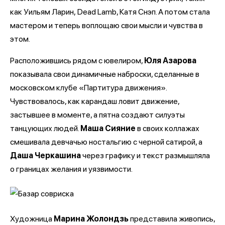
как Уильям Ларин, Dead Lamb, Катя Снэп. А потом стала
мастером и теперь воплощаю свои мысли и чувства в
этом.
Расположившись рядом с ювелиром,
Юля Азарова
показывала свои динамичные наброски, сделанные в
московском клубе «Партитура движения».
Чувствовалось, как карандаш ловит движение,
застывшее в моменте, а пятна создают силуэты
танцующих людей.
Маша Сияние
в своих коллажах
смешивала девчачью ностальгию с черной сатирой, а
Даша Черкашина
через графику и текст размышляла
о границах желания и уязвимости.
Художница
Марина Жолондзь
представила живопись,