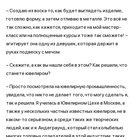
– Создаю из воска то, как будет выглядеть изделие,
готовлю форму, а затем отливаю в металле. Это всё не
так сложно, как кажется, приходите на мой мастер-
класс или на полноценные курсы и тоже так сможете! –
агитирует она одну из девушек, которая держит в
руках подвеску с мечом.
– Скажите, а как вы нашли себя в этом? Как решили, что
станете ювелиром?
– Просто посмотрела на ювелирную промышленность,
увидела, что никто не делает того, что могу сделать я,
так и решила. Я училась в Ювелирном Цехе в Москве, а
также у нескольких частных известных ювелиров, не в
каком-то серьёзном, а среди таких же творческих
людей, как и я. Андеграунд, который стал колыбелью
многих топовых созидателей в этой индустрии, таких