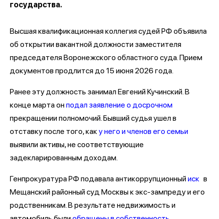
государства.
Высшая квалификационная коллегия судей РФ объявила
об открытии вакантной должности заместителя
председателя Воронежского областного суда. Прием
документов продлится до 15 июня 2026 года.
Ранее эту должность занимал Евгений Кучинский. В
конце марта он
подал заявление о досрочном
прекращении полномочий. Бывший судья ушел в
отставку после того, как
у него и членов его семьи
выявили активы, не соответствующие
задекларированным доходам.
Генпрокуратура РФ подавала антикоррупционный
иск
в
Мещанский районный суд Москвы к экс-зампреду и его
родственникам. В результате недвижимость и
автомобиль были
обращены в собственность