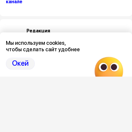
канале
Редакция
Мы используем cookies,
чтобы сделать сайт удобнее
Окей
Категория
общество
Новостной поток
Совриску — быть: как
Петицию
четвертый «Базар»
покатуш