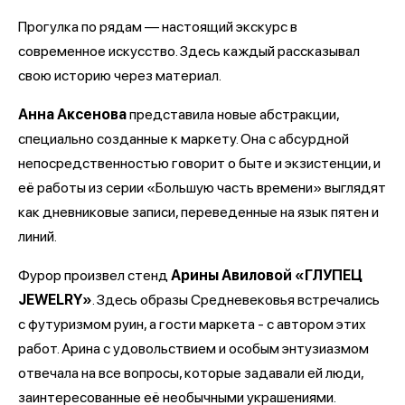
Прогулка по рядам — настоящий экскурс в
современное искусство. Здесь каждый рассказывал
свою историю через материал.
Анна Аксенова
представила новые абстракции,
специально созданные к маркету. Она с абсурдной
непосредственностью говорит о быте и экзистенции, и
её работы из серии «Большую часть времени» выглядят
как дневниковые записи, переведенные на язык пятен и
линий.
Фурор произвел стенд
Арины Авиловой «ГЛУПЕЦ
JEWELRY»
. Здесь образы Средневековья встречались
с футуризмом руин, а гости маркета - с автором этих
работ. Арина с удовольствием и особым энтузиазмом
отвечала на все вопросы, которые задавали ей люди,
заинтересованные её необычными украшениями.