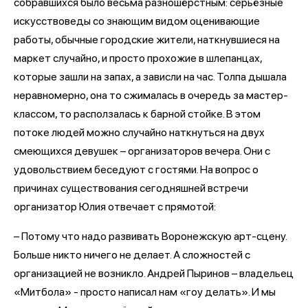
собравшихся было весьма разношёрстным: серьёзные
искусствоведы со знающим видом оценивающие
работы, обычные городские жители, наткнувшиеся на
маркет случайно, и просто прохожие в шлепанцах,
которые зашли на запах, а зависли на час. Толпа дышала
неравномерно, она то сжималась в очередь за мастер-
классом, то расползалась к барной стойке. В этом
потоке людей можно случайно наткнуться на двух
смеющихся девушек – организаторов вечера. Они с
удовольствием беседуют с гостями. На вопрос о
причинах существования сегодняшней встречи
организатор Юлия отвечает с прямотой:
– Потому что надо развивать Воронежскую арт-сцену.
Больше никто ничего не делает. А сложностей с
организацией не возникло. Андрей Пыринов – владельец
«Митбола» - просто написал нам «гоу делать». И мы