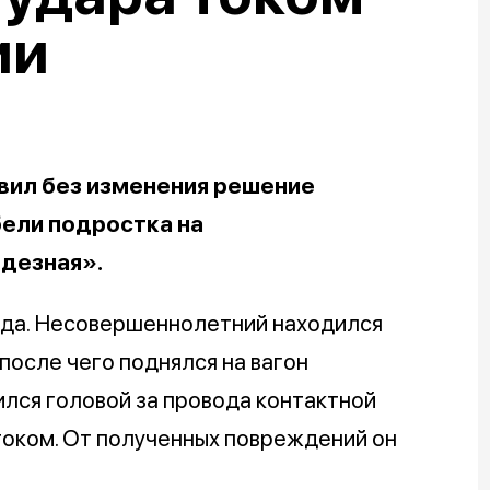
ии
вил без изменения решение
бели подростка на
одезная».
ода. Несовершеннолетний находился
осле чего поднялся на вагон
ился головой за провода контактной
током. От полученных повреждений он