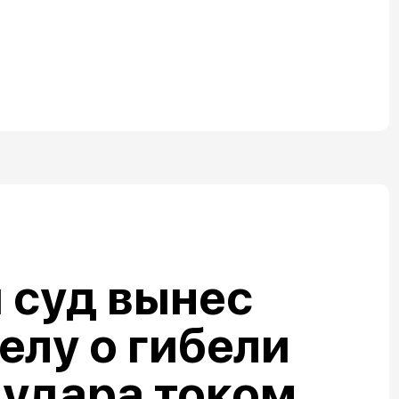
 суд вынес
елу о гибели
 удара током