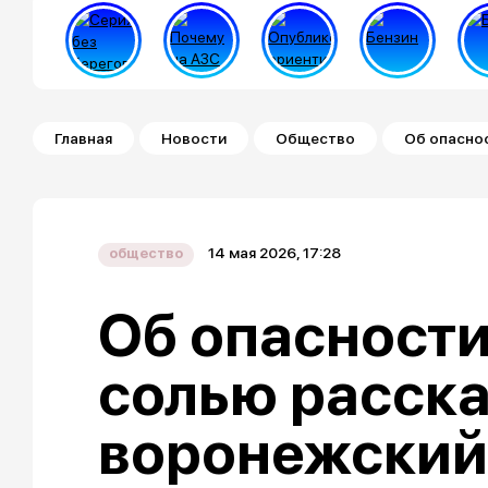
Строка навигации
Главная
Новости
Общество
Об опаснос
14 мая 2026, 17:28
общество
Об опасности
солью расск
воронежский