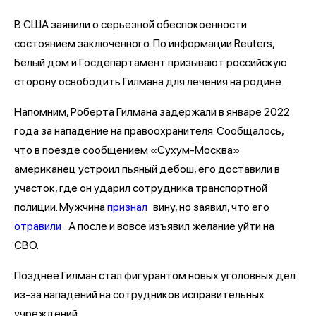
В США заявили о серьезной обеспокоенности
состоянием заключенного. По информации Reuters,
Белый дом и Госдепартамент призывают российскую
сторону освободить Гилмана для лечения на родине.
Напомним, Роберта Гилмана задержали в январе 2022
года за нападение на правоохранителя. Сообщалось,
что в поезде сообщением «Сухум-Москва»
американец устроил пьяный дебош, его доставили в
участок, где он ударил сотрудника транспортной
полиции. Мужчина
признал
вину, но заявил, что его
отравили
. А после и вовсе изъявил желание уйти на
СВО.
Позднее Гилман стал фигурантом новых уголовных дел
из-за нападений на сотрудников исправительных
учреждений.