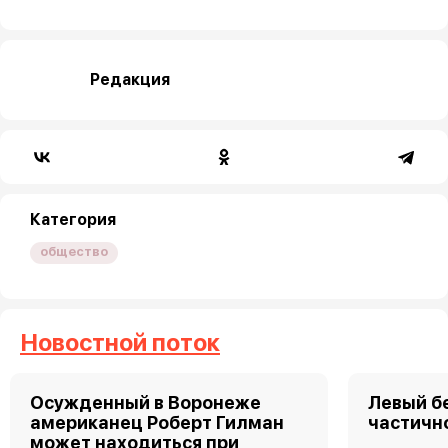
Редакция
Категория
общество
Новостной поток
Осужденный в Воронеже
Левый б
американец Роберт Гилман
частично
может находиться при