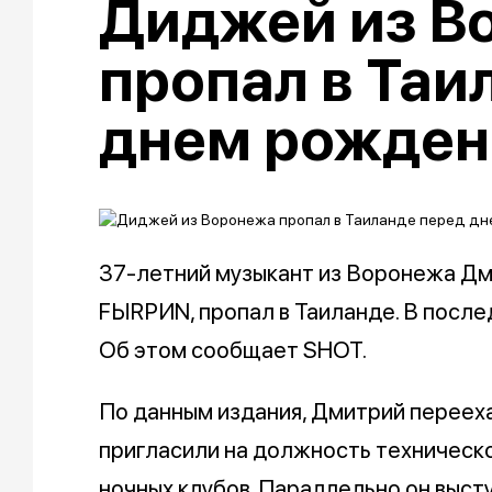
Диджей из В
пропал в Таи
днем рожден
37-летний музыкант из Воронежа Дм
FЫRРИN, пропал в Таиланде. В послед
Об этом сообщает SHOT.
По данным издания, Дмитрий перееха
пригласили на должность техническ
ночных клубов. Параллельно он высту