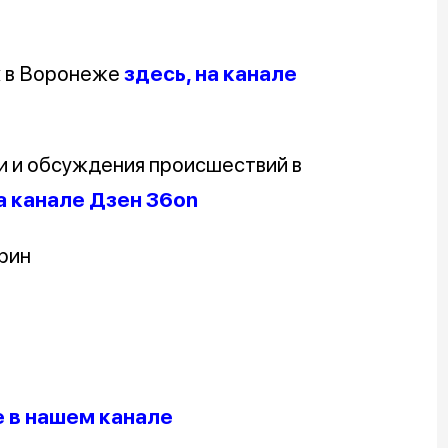
х в Воронеже
здесь, на канале
и и обсуждения происшествий в
а канале Дзен 36on
рин
 в нашем канале