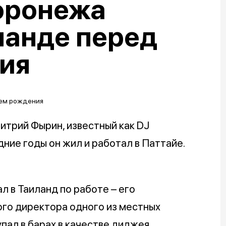
оронежа
ланде перед
ия
итрий Фырин, известный как DJ
ние годы он жил и работал в Паттайе.
л в Таиланд по работе – его
ого директора одного из местных
пал в барах в качестве диджея.