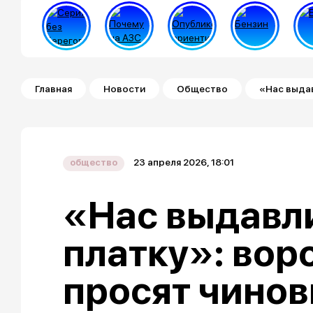
Строка навигации
Главная
Новости
Общество
«Нас выдав
23 апреля 2026, 18:01
общество
«Нас выдавл
платку»: во
просят чино