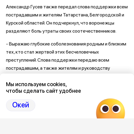
Александр Гусев также передал слова поддержки всем
пострадавшим и жителям Татарстана, Белгородской и
Курской областей. Он подчеркнул, что воронежцы
разделяют боль утраты своих соотечественников.
- Выражаю глубокие соболезнования родным и близким
тех, кто стал жертвой этих бесчеловечных
преступлений. Слова поддержки передаю всем
пострадавшим, а также жителям и руководству
Татарстана, Белгородской и Курской областей, - сказал
Мы используем cookies,
губернатор Воронежской области.
чтобы сделать сайт удобнее
Напомним, ранее
стало известно о многочисленных
Окей
последствиях после атаки БПЛА
на Воронежскую
область.
При воздушной атаке следите за ситуацией в