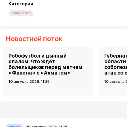
Категория
общество
Новостной поток
Робофутбол и дынный
Губерна
слалом: что ждёт
области
болельщиков перед матчем
соболез
«Факела» с «Ахматом»
атак со
10 августа 2026, 11:25
10 августа 2
10 августа 2026, 11:25
спорт