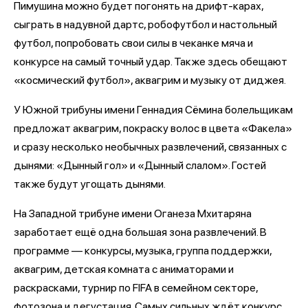
Пимушина можно будет погонять на дрифт-карах,
сыграть в надувной дартс, робофутбол и настольный
футбол, попробовать свои силы в чеканке мяча и
конкурсе на самый точный удар. Также здесь обещают
«космический футбол», аквагрим и музыку от диджея.
У Южной трибуны имени Геннадия Сёмина болельщикам
предложат аквагрим, покраску волос в цвета «Факела»
и сразу несколько необычных развлечений, связанных с
дынями: «Дынный гол» и «Дынный слалом». Гостей
также будут угощать дынями.
На Западной трибуне имени Оганеза Мхитаряна
заработает ещё одна большая зона развлечений. В
программе — конкурсы, музыка, группа поддержки,
аквагрим, детская комната с аниматорами и
раскрасками, турнир по FIFA в семейном секторе,
фотозона и дегустация. Самых сильных ждёт конкурс