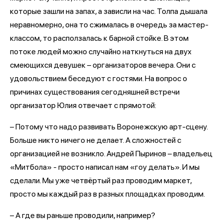
которые зашли на запах, а зависли на час. Толпа дышала
неравномерно, она то сжималась в очередь за мастер-
классом, то расползалась к барной стойке. В этом
потоке людей можно случайно наткнуться на двух
смеющихся девушек – организаторов вечера. Они с
удовольствием беседуют с гостями. На вопрос о
причинах существования сегодняшней встречи
организатор Юлия отвечает с прямотой:
– Потому что надо развивать Воронежскую арт-сцену.
Больше никто ничего не делает. А сложностей с
организацией не возникло. Андрей Пыринов – владельец
«Митбола» - просто написал нам «гоу делать». И мы
сделали. Мы уже четвёртый раз проводим маркет,
просто мы каждый раз в разных площадках проводим.
– А где вы раньше проводили, например?