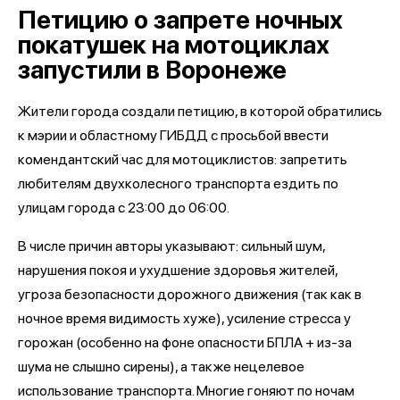
Петицию о запрете ночных
покатушек на мотоциклах
запустили в Воронеже
Жители города создали петицию, в которой обратились
к мэрии и областному ГИБДД с просьбой ввести
комендантский час для мотоциклистов: запретить
любителям двухколесного транспорта ездить по
улицам города с 23:00 до 06:00.
В числе причин авторы указывают: сильный шум,
нарушения покоя и ухудшение здоровья жителей,
угроза безопасности дорожного движения (так как в
ночное время видимость хуже), усиление стресса у
горожан (особенно на фоне опасности БПЛА + из-за
шума не слышно сирены), а также нецелевое
использование транспорта. Многие гоняют по ночам