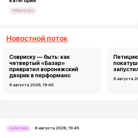
Категория
общество
Новостной поток
Совриску — быть: как
Петицию
четвертый «Базар»
покатуш
превратил воронежский
запусти
дворик в перформанс
6 августа 2
6 августа 2026, 19:45
6 августа 2026, 19:45
культура