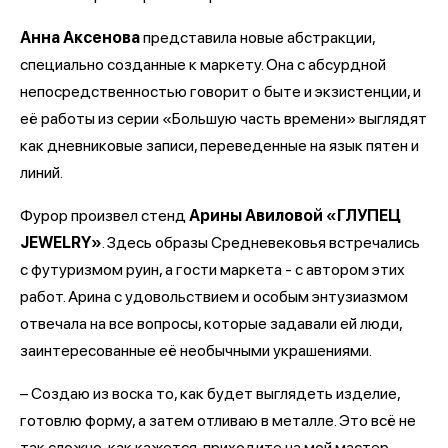
Анна Аксенова
представила новые абстракции,
специально созданные к маркету. Она с абсурдной
непосредственностью говорит о быте и экзистенции, и
её работы из серии «Большую часть времени» выглядят
как дневниковые записи, переведенные на язык пятен и
линий.
Фурор произвел стенд
Арины Авиловой «ГЛУПЕЦ
JEWELRY»
. Здесь образы Средневековья встречались
с футуризмом руин, а гости маркета - с автором этих
работ. Арина с удовольствием и особым энтузиазмом
отвечала на все вопросы, которые задавали ей люди,
заинтересованные её необычными украшениями.
– Создаю из воска то, как будет выглядеть изделие,
готовлю форму, а затем отливаю в металле. Это всё не
так сложно, как кажется, приходите на мой мастер-