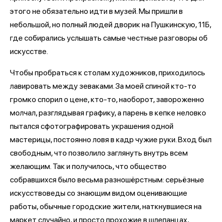
этого не обязательно идти в музей. Мы пришли в
небольшой, но полный людей дворик на Пушкинскую, 11Б,
где собирались услышать самые честные разговоры об
искусстве.
Чтобы пробраться к столам художников, приходилось
лавировать между зеваками. За моей спиной кто-то
громко спорил о цене, кто-то, наоборот, завороженно
молчал, разглядывая графику, а парень в кепке неловко
пытался сфотографировать украшения одной
мастерицы, постоянно ловя в кадр чужие руки. Вход был
свободным, что позволило заглянуть внутрь всем
желающим. Так и получилось, что общество
собравшихся было весьма разношёрстным: серьёзные
искусствоведы со знающим видом оценивающие
работы, обычные городские жители, наткнувшиеся на
маркет случайно, и просто прохожие в шлепанцах,