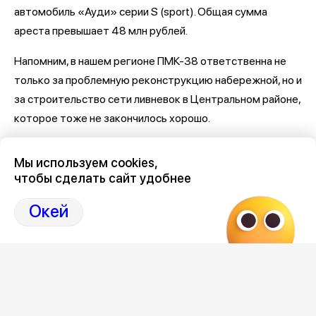
автомобиль «Ауди» серии S (sport). Общая сумма
ареста превышает 48 млн рублей.
Напомним, в нашем регионе ПМК-38 ответственна не
только за проблемную реконструкцию набережной, но и
за строительство сети ливневок в Центральном районе,
которое тоже не закончилось хорошо.
Последние новости о Петровской набережной и
Мы используем cookies,
связанными с ней коррупцией и мошенничеством
здесь,
чтобы сделать сайт удобнее
на Дзен-канале нашего города 36
Окей
Отзывы, эмоции, мнения,
комментарии и
обсуждения на страницах Дзен 36on
# Петровская набережная
# Петровская набережная Воронеж
# Петровская набережная Воронеж отзывы