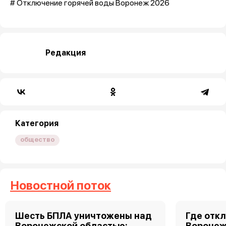
# Отключение горячей воды Воронеж 2026
Редакция
Категория
общество
Новостной поток
Шесть БПЛА уничтожены над
Где откл
Воронежской областью:
Воронеже