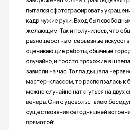
завороженно молчал, разглядывая гра
пытался сфотографировать украшени
кадр чужие руки. Вход был свободным
желающим. Так и получилось, что о
разношёрстным: серьёзные искусст
оценивающие работы, обычные город
случайно, и просто прохожие в шлепа
зависли на час. Толпа дышала неравн
мастер-классом, то расползалась к 
можно случайно наткнуться на двух 
вечера. Они с удовольствием беседую
существования сегодняшней встречи
прямотой: