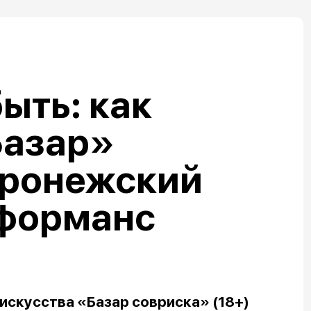
ыть: как
Базар»
оронежский
рформанс
искусства «Базар совриска» (18+)