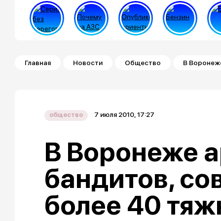
Строка навигации
Главная
Новости
Общество
В Воронеж
7 июля 2010, 17:27
общество
В Воронеже 
бандитов, с
более 40 тяж