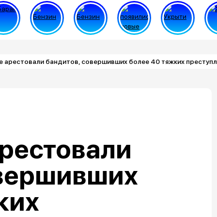
е арестовали бандитов, совершивших более 40 тяжких преступ
арестовали
овершивших
ких