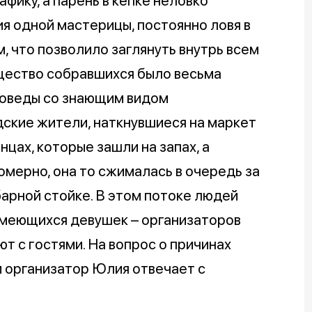
фику, а парень в кепке неловко
я одной мастерицы, постоянно ловя в
, что позволило заглянуть внутрь всем
бщество собравшихся было весьма
воведы со знающим видом
ские жители, наткнувшиеся на маркет
нцах, которые зашли на запах, а
омерно, она то сжималась в очередь за
барной стойке. В этом потоке людей
смеющихся девушек – организаторов
т с гостями. На вопрос о причинах
 организатор Юлия отвечает с