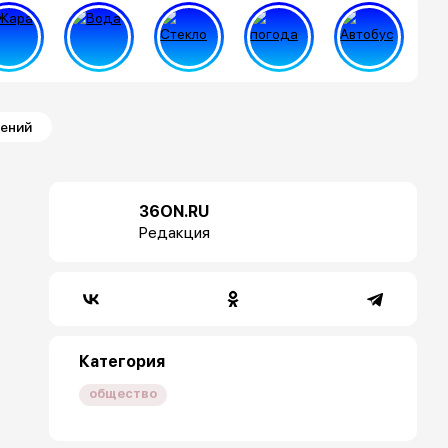
лений
36ON.RU
Редакция
Категория
общество