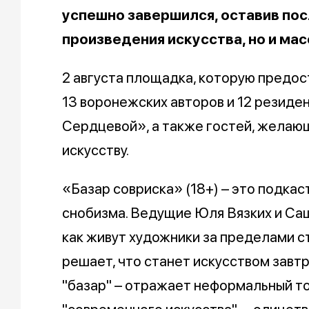
успешно завершился, оставив пос
произведения искусства, но и мас
2 августа площадка, которую предо
13 воронежских авторов и 12 резиде
Сердцевой», а также гостей, желающ
искусству.
«Базар совриска» (18+) – это подкас
снобизма. Ведущие Юля Вязких и Са
как живут художники за пределами ст
решает, что станет искусством завтр
"базар" – отражает неформальный тон