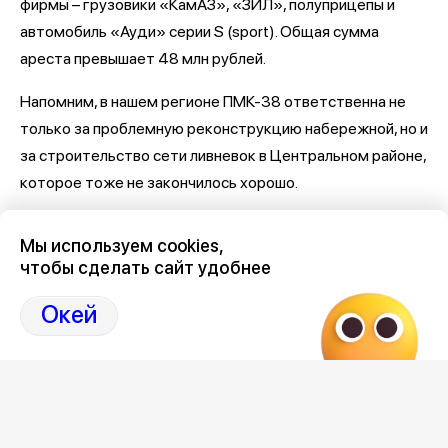
фирмы – грузовики «КамАЗ», «ЗИЛ», полуприцепы и
автомобиль «Ауди» серии S (sport). Общая сумма
ареста превышает 48 млн рублей.
Напомним, в нашем регионе ПМК-38 ответственна не
только за проблемную реконструкцию набережной, но и
за строительство сети ливневок в Центральном районе,
которое тоже не закончилось хорошо.
Последние новости о Петровской набережной и
Мы используем cookies,
связанными с ней коррупцией и мошенничеством
здесь,
чтобы сделать сайт удобнее
на Дзен-канале нашего города 36
Окей
Отзывы, эмоции, мнения,
комментарии и
обсуждения на страницах Дзен 36on
# Петровская набережная
# Петровская набережная Воронеж
# Петровская набережная Воронеж отзывы