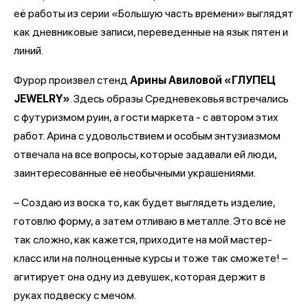
её работы из серии «Большую часть времени» выглядят
как дневниковые записи, переведенные на язык пятен и
линий.
Фурор произвел стенд
Арины Авиловой «ГЛУПЕЦ
JEWELRY»
. Здесь образы Средневековья встречались
с футуризмом руин, а гости маркета - с автором этих
работ. Арина с удовольствием и особым энтузиазмом
отвечала на все вопросы, которые задавали ей люди,
заинтересованные её необычными украшениями.
– Создаю из воска то, как будет выглядеть изделие,
готовлю форму, а затем отливаю в металле. Это всё не
так сложно, как кажется, приходите на мой мастер-
класс или на полноценные курсы и тоже так сможете! –
агитирует она одну из девушек, которая держит в
руках подвеску с мечом.