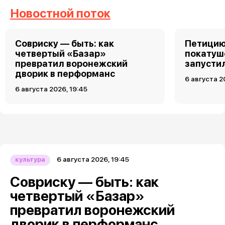
Новостной поток
Совриску — быть: как
Петицию
четвертый «Базар»
покатуш
превратил воронежский
запусти
дворик в перформанс
6 августа 2
6 августа 2026, 19:45
6 августа 2026, 19:45
культура
Совриску — быть: как
четвертый «Базар»
превратил воронежский
дворик в перформанс