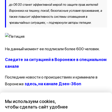
до 06:00 станет эффективной мерой по защите прав жителей
Воронежа на тишину, покой, безопасные условия проживания, а
также повысит эффективность системы оповещения в
чрезвычайных ситуациях, – подчеркнули авторы петиции.
На данный момент ее подписали более 600 человек.
Следите за ситуацией в Воронеже в специальном
канале
Последние новости о происшествиях и криминале в
Воронеже
здесь, на канале Дзен-36on
Отзывы, эмоции, мнения, комментарии и обсуждения
Мы используем cookies,
происшествий в Воронеже и Воронежской области
на
чтобы сделать сайт удобнее
канале Дзен 36on