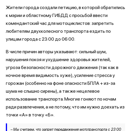
Жители города создали петицию, в которой обратились
к мэрии и областному ГИБДД с просьбой ввести
комендантский час для мотоциклистов: запретить
любителям двухколесного транспорта ездить по
улицам города с 23:00 до 06:00.
В числе причин авторы указывают: сильный шум,
нарушения покоя и ухудшение здоровья жителей,
угроза безопасности дорожного движения (так как в
ночное время видимость хуже), усиление стресса у
горожан (особенно на фоне опасности БПЛА + из-за
шума не слышно сирены), а также нецелевое
использование транспорта. Многие гоняют по ночам
ради развлечения, а не потому, что им нужно доехать из
точки «А» в точку «Б».
– Мы считаем, что запрет передвижения мототранспорта с 23:00