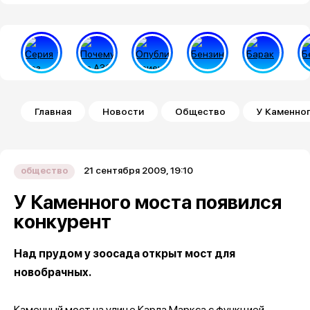
Строка навигации
Главная
Новости
Общество
У Каменног
21 сентября 2009, 19:10
общество
У Каменного моста появился
конкурент
Над прудом у зоосада открыт мост для
новобрачных.
Каменный мост на улице Карла Маркса с функцией