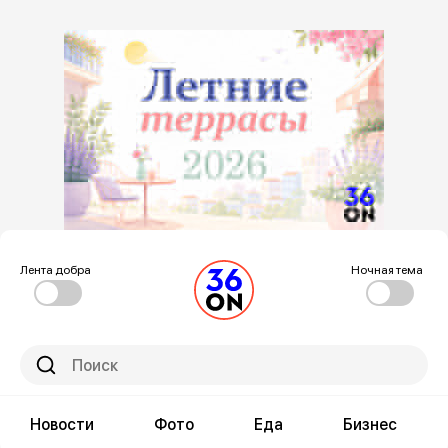
Лента добра
Ночная тема
Новости
Фото
Еда
Бизнес