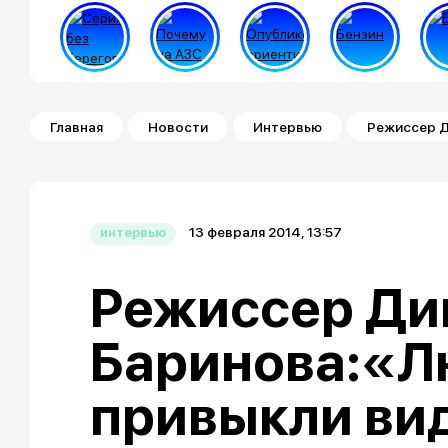
Строка навигации
Главная
Новости
Интервью
Режиссер Д
13 февраля 2014, 13:57
интервью
Режиссер Ди
Баринова:«Л
привыкли вид