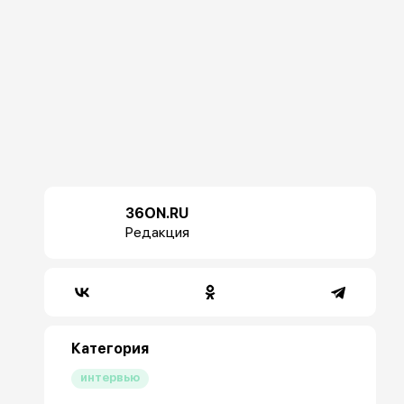
36ON.RU
Редакция
Категория
интервью