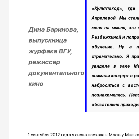
«Культпоход», где
Апрелевой. Мы стал
меня на мысль, что
Дина Баринова,
Разбежкиной и попро
выпускница
обучение. Ну а п
журфака ВГУ,
стремительно. Я пр
режиссер
увидела в зале Ма
документального
снимали концерт с ра
кино
наброситься с вос
познакомились. Нап
обязательно приходи
1 сентября 2012 года я снова поехала в Москву. Мне 