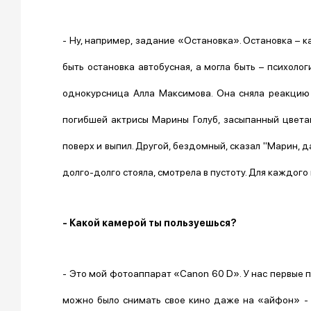
- Ну, например, задание «Остановка». Остановка – ка
быть остановка автобусная, а могла быть – психоло
однокурсница Алла Максимова. Она сняла реакцию
погибшей актрисы Марины Голуб, засыпанный цвета
поверх и выпил. Другой, бездомный, сказал "Марин, да
долго-долго стояла, смотрела в пустоту. Для каждого 
- Какой камерой ты пользуешься?
- Это мой фотоаппарат «Canon 60 D». У нас первые п
можно было снимать свое кино даже на «айфон» - г