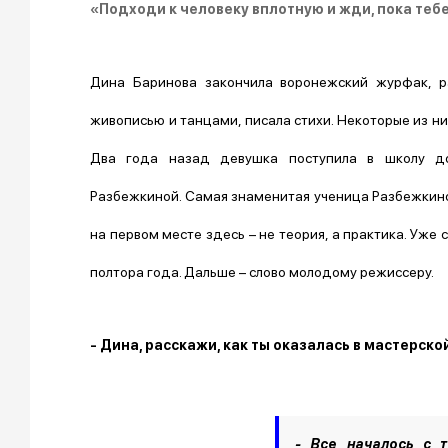
«Подходи к человеку вплотную и жди, пока теб
Дина Баринова закончила воронежский журфак, р
живописью и танцами, писала стихи. Некоторые из н
Два года назад девушка поступила в школу до
Разбежкиной. Самая знаменитая ученица Разбежкиной
на первом месте здесь – не теория, а практика. Уже 
полтора года. Дальше – слово молодому режиссеру.
- Дина, расскажи, как ты оказалась в мастерс
- Все началось с т