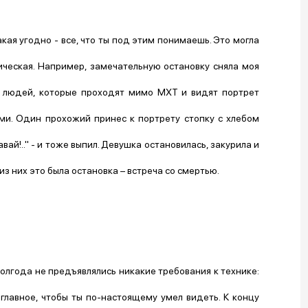
кая угодно - все, что ты под этим понимаешь. Это могла
гическая. Например, замечательную остановку сняла моя
 людей, которые проходят мимо МХТ и видят портрет
ми. Один прохожий принес к портрету стопку с хлебом
вай!.." - и тоже выпил. Девушка остановилась, закурила и
из них это была остановка – встреча со смертью.
олгода не предъявлялись никакие требования к технике:
лавное, чтобы ты по-настоящему умел видеть. К концу