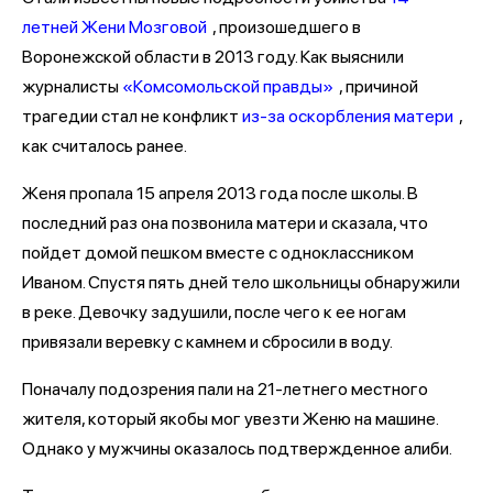
летней Жени Мозговой
, произошедшего в
Воронежской области в 2013 году. Как выяснили
журналисты
«Комсомольской правды»
, причиной
трагедии стал не конфликт
из-за оскорбления матери
,
как считалось ранее.
Женя пропала 15 апреля 2013 года после школы. В
последний раз она позвонила матери и сказала, что
пойдет домой пешком вместе с одноклассником
Иваном. Спустя пять дней тело школьницы обнаружили
в реке. Девочку задушили, после чего к ее ногам
привязали веревку с камнем и сбросили в воду.
Поначалу подозрения пали на 21-летнего местного
жителя, который якобы мог увезти Женю на машине.
Однако у мужчины оказалось подтвержденное алиби.