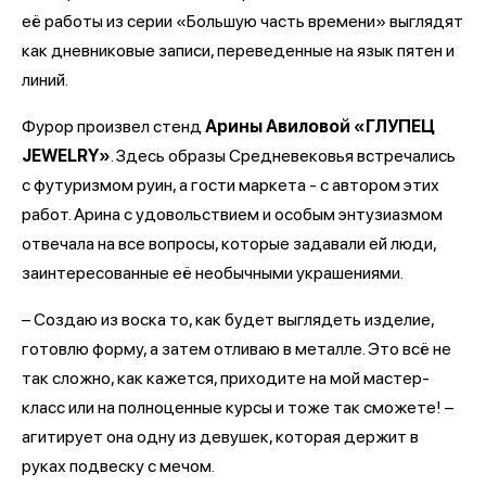
её работы из серии «Большую часть времени» выглядят
как дневниковые записи, переведенные на язык пятен и
линий.
Фурор произвел стенд
Арины Авиловой «ГЛУПЕЦ
JEWELRY»
. Здесь образы Средневековья встречались
с футуризмом руин, а гости маркета - с автором этих
работ. Арина с удовольствием и особым энтузиазмом
отвечала на все вопросы, которые задавали ей люди,
заинтересованные её необычными украшениями.
– Создаю из воска то, как будет выглядеть изделие,
готовлю форму, а затем отливаю в металле. Это всё не
так сложно, как кажется, приходите на мой мастер-
класс или на полноценные курсы и тоже так сможете! –
агитирует она одну из девушек, которая держит в
руках подвеску с мечом.