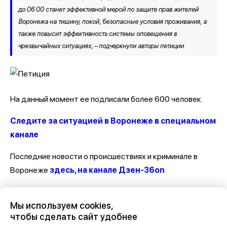
до 06:00 станет эффективной мерой по защите прав жителей
Воронежа на тишину, покой, безопасные условия проживания, а
также повысит эффективность системы оповещения в
чрезвычайных ситуациях, – подчеркнули авторы петиции.
На данный момент ее подписали более 600 человек.
Следите за ситуацией в Воронеже в специальном
канале
Последние новости о происшествиях и криминале в
Воронеже
здесь, на канале Дзен-36on
Отзывы, эмоции, мнения, комментарии и обсуждения
Мы используем cookies,
происшествий в Воронеже и Воронежской области
на
чтобы сделать сайт удобнее
канале Дзен 36on