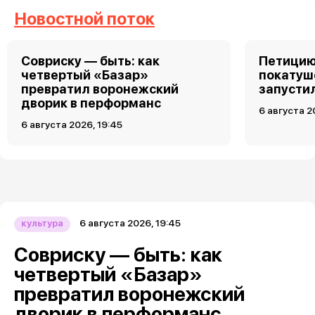
Новостной поток
Совриску — быть: как
Петицию
четвертый «Базар»
покатуш
превратил воронежский
запусти
дворик в перформанс
6 августа 2
6 августа 2026, 19:45
6 августа 2026, 19:45
культура
Совриску — быть: как
четвертый «Базар»
превратил воронежский
дворик в перформанс