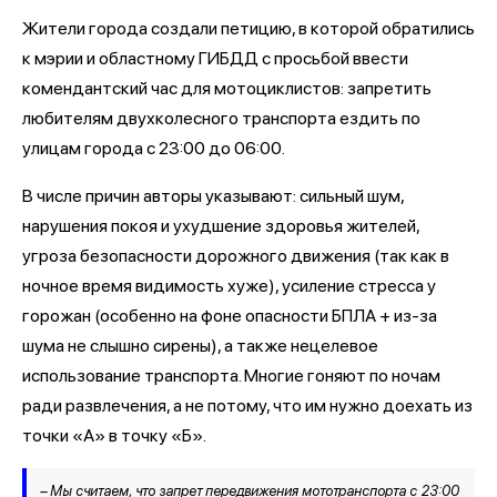
Жители города создали петицию, в которой обратились
к мэрии и областному ГИБДД с просьбой ввести
комендантский час для мотоциклистов: запретить
любителям двухколесного транспорта ездить по
улицам города с 23:00 до 06:00.
В числе причин авторы указывают: сильный шум,
нарушения покоя и ухудшение здоровья жителей,
угроза безопасности дорожного движения (так как в
ночное время видимость хуже), усиление стресса у
горожан (особенно на фоне опасности БПЛА + из-за
шума не слышно сирены), а также нецелевое
использование транспорта. Многие гоняют по ночам
ради развлечения, а не потому, что им нужно доехать из
точки «А» в точку «Б».
– Мы считаем, что запрет передвижения мототранспорта с 23:00