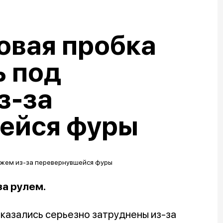
овая пробка
ь под
з-за
ейся фуры
за рулем.
оказались серьезно затруднены из-за