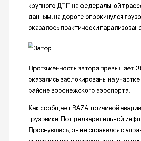
крупного ДТП на федеральной трасс
данным, на дороге опрокинулся груз
оказалось практически парализовано
Протяженность затора превышает 3
оказались заблокированы на участке
районе воронежского аэропорта.
Как сообщает BAZA, причиной аварии
грузовика. По предварительной инфо
Проснувшись, он не справился с упра
опрокинулась и перекрыла значитель