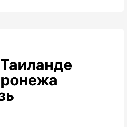
 Таиланде
оронежа
зь