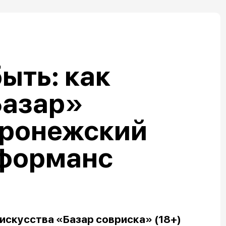
ыть: как
Базар»
оронежский
рформанс
искусства «Базар совриска» (18+)