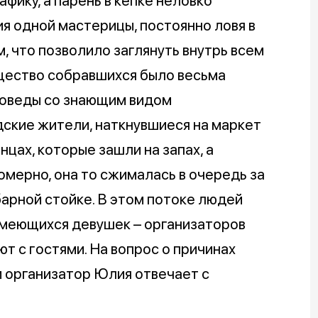
фику, а парень в кепке неловко
я одной мастерицы, постоянно ловя в
, что позволило заглянуть внутрь всем
бщество собравшихся было весьма
воведы со знающим видом
ские жители, наткнувшиеся на маркет
нцах, которые зашли на запах, а
омерно, она то сжималась в очередь за
барной стойке. В этом потоке людей
смеющихся девушек – организаторов
т с гостями. На вопрос о причинах
 организатор Юлия отвечает с