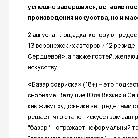
успешно завершился, оставив пос
произведения искусства, но и мас
2 августа площадка, которую предо
13 воронежских авторов и 12 резиде
Сердцевой», а также гостей, желающ
искусству.
«Базар совриска» (18+) – это подкас
снобизма. Ведущие Юля Вязких и Са
как живут художники за пределами ст
решает, что станет искусством завтр
"базар" – отражает неформальный тон