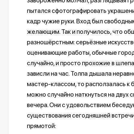
завороженно молчал, разглядывая гра
пытался сфотографировать украшени
кадр чужие руки. Вход был свободным
желающим. Так и получилось, что о
разношёрстным: серьёзные искусст
оценивающие работы, обычные город
случайно, и просто прохожие в шлепа
зависли на час. Толпа дышала неравн
мастер-классом, то расползалась к 
можно случайно наткнуться на двух 
вечера. Они с удовольствием беседую
существования сегодняшней встречи
прямотой: