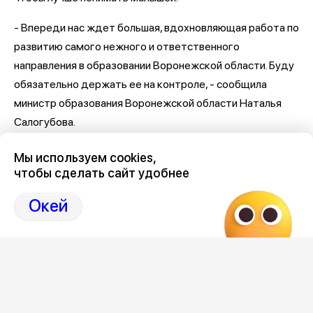
- Впереди нас ждет большая, вдохновляющая работа по
развитию самого нежного и ответственного
направления в образовании Воронежской области. Буду
обязательно держать ее на контроле, - сообщила
министр образования Воронежской области Наталья
Салогубова.
Последние новости Воронежа
здесь, на Дзен-канале
Мы используем cookies,
нашего города 36
чтобы сделать сайт удобнее
Отзывы, эмоции, мнения,
комментарии и
Окей
обсуждения на страницах Дзен 36on
# Новости Воронежа
# Новости Воронеж
# Воронеж Сад развития
# Сад развития Воронеж