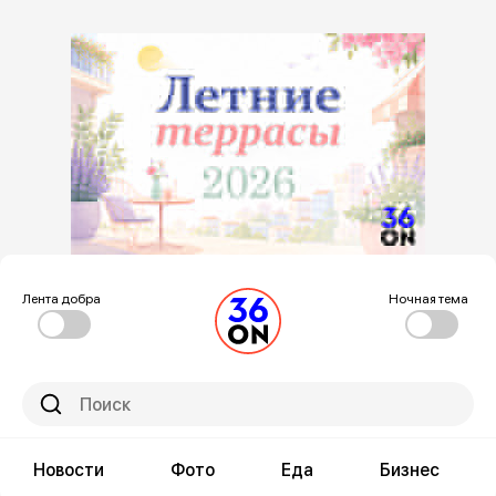
Лента добра
Ночная тема
Новости
Фото
Еда
Бизнес