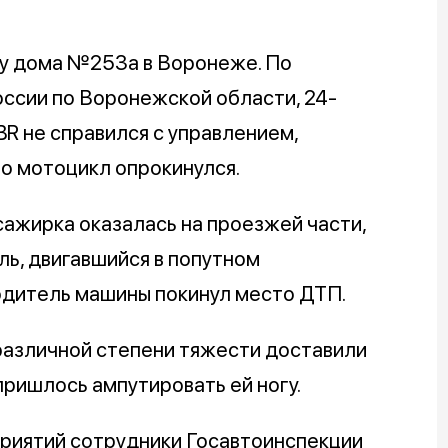
 у дома №253а в Воронеже. По
ссии по Воронежской области, 24-
R не справился с управлением,
го мотоцикл опрокинулся.
сажирка оказалась на проезжей части,
ль, двигавшийся в попутном
одитель машины покинул место ДТП.
азличной степени тяжести доставили
ришлось ампутировать ей ногу.
риятий сотрудники Госавтоинспекции