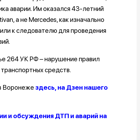
ика аварии. Им оказался 43-летний
van, а не Mercedes, как изначально
вили к следователю для проведения
ий.
ье 264 УК РФ – нарушение правил
 транспортных средств.
 в Воронеже
здесь, на Дзен нашего
и и обсуждения ДТП и аварий на