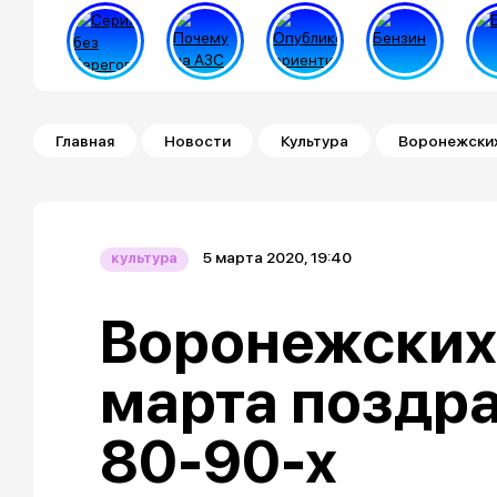
Строка навигации
Главная
Новости
Культура
Воронежских
5 марта 2020, 19:40
культура
Воронежских
марта поздра
80-90-х