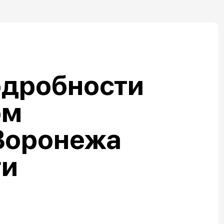
одробности
ом
Воронежа
ги