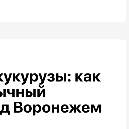
кукурузы: как
ычный
од Воронежем