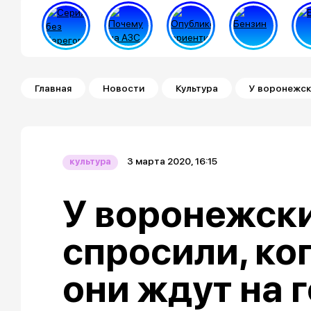
Строка навигации
Главная
Новости
Культура
У воронежск
3 марта 2020, 16:15
культура
У воронежск
спросили, ког
они ждут на 