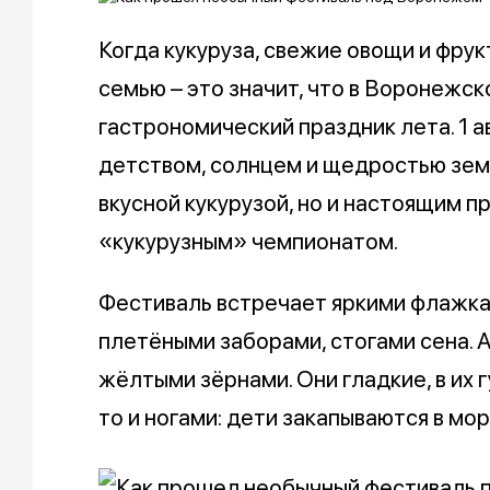
Когда кукуруза, свежие овощи и фру
семью – это значит, что в Воронежск
гастрономический праздник лета. 1 а
детством, солнцем и щедростью земл
вкусной кукурузой, но и настоящим 
«кукурузным» чемпионатом.
Фестиваль встречает яркими флажкам
плетёными заборами, стогами сена. 
жёлтыми зёрнами. Они гладкие, в их 
то и ногами: дети закапываются в мо