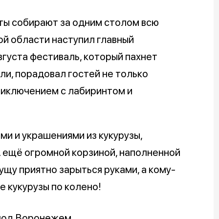
кты собирают за одним столом всю
ой области наступил главный
вгуста фестиваль, который пахнет
и, порадовал гостей не только
приключением с лабиринтом и
и и украшениями из кукурузы,
А ещё огромной корзиной, наполненной
гущу приятно зарыться руками, а кому-
ре кукурузы по колено!