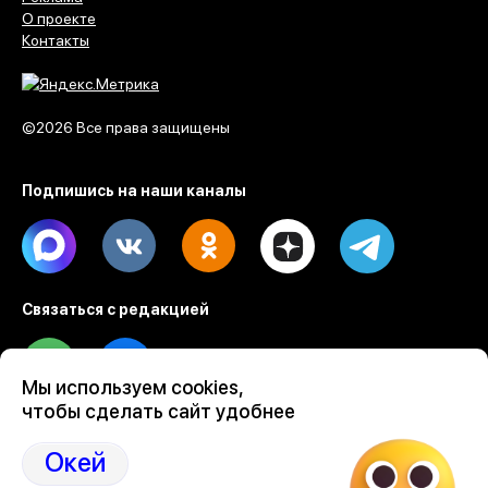
О проекте
Контакты
©2026 Все права защищены
Подпишись на наши каналы
Max
Vk
Ok
Dzen
Telegram
Связаться с редакцией
Tel
Email
Мы используем cookies,
чтобы сделать сайт удобнее
Разработка веб проектов Evrone
Custom software & mobile development
Окей
Ruby on Rails development by Evrone