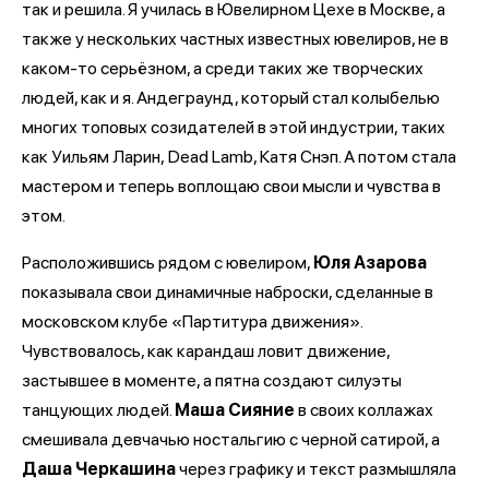
так и решила. Я училась в Ювелирном Цехе в Москве, а
также у нескольких частных известных ювелиров, не в
каком-то серьёзном, а среди таких же творческих
людей, как и я. Андеграунд, который стал колыбелью
многих топовых созидателей в этой индустрии, таких
как Уильям Ларин, Dead Lamb, Катя Снэп. А потом стала
мастером и теперь воплощаю свои мысли и чувства в
этом.
Расположившись рядом с ювелиром,
Юля Азарова
показывала свои динамичные наброски, сделанные в
московском клубе «Партитура движения».
Чувствовалось, как карандаш ловит движение,
застывшее в моменте, а пятна создают силуэты
танцующих людей.
Маша Сияние
в своих коллажах
смешивала девчачью ностальгию с черной сатирой, а
Даша Черкашина
через графику и текст размышляла