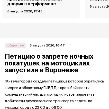
дворик в перформанс
6 августа 2
6 августа 2026, 19:45
6 августа 2026, 18:47
общество
Петицию о запрете ночных
покатушек на мотоциклах
запустили в Воронеже
Жители города создали петицию, в которой обратились
к мэрии и областному ГИБДД с просьбой ввести
комендантский час для мотоциклистов: запретить
любителям двухколесного транспорта ездить по
улицам города с 23:00 до 06:00.