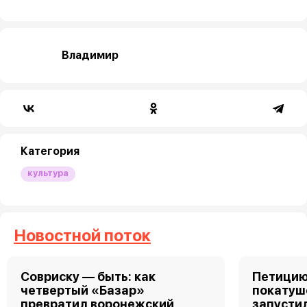
Владимир
Категория
культура
Новостной поток
Совриску — быть: как
Петицию
четвертый «Базар»
покатуш
превратил воронежский
запусти