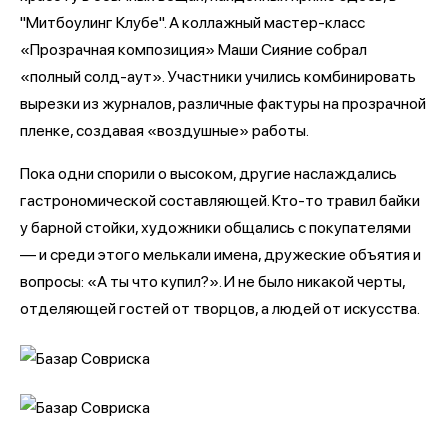
"Митбоулинг Клубе". А коллажный мастер-класс
«Прозрачная композиция» Маши Сияние собрал
«полный солд-аут». Участники учились комбинировать
вырезки из журналов, различные фактуры на прозрачной
пленке, создавая «воздушные» работы.
Пока одни спорили о высоком, другие наслаждались
гастрономической составляющей. Кто-то травил байки
у барной стойки, художники общались с покупателями
— и среди этого мелькали имена, дружеские объятия и
вопросы: «А ты что купил?». И не было никакой черты,
отделяющей гостей от творцов, а людей от искусства.