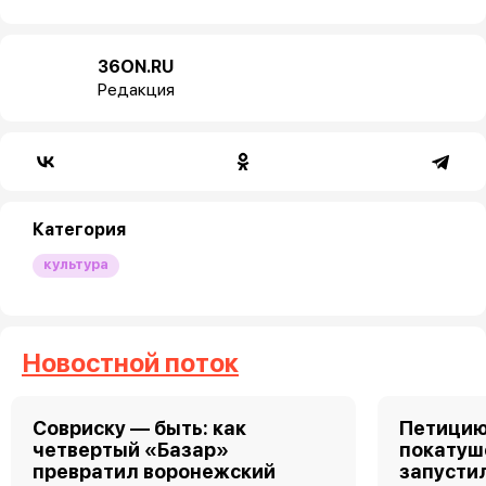
36ON.RU
Редакция
Категория
культура
Новостной поток
Совриску — быть: как
Петицию
четвертый «Базар»
покатуш
превратил воронежский
запусти