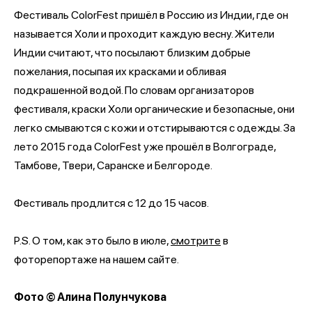
Фестиваль ColorFest пришёл в Россию из Индии, где он
называется Холи и проходит каждую весну. Жители
Индии считают, что посылают близким добрые
пожелания, посыпая их красками и обливая
подкрашенной водой. По словам организаторов
фестиваля, краски Холи органические и безопасные, они
легко смываются с кожи и отстирываются с одежды. За
лето 2015 года ColorFest уже прошёл в Волгограде,
Тамбове, Твери, Саранске и Белгороде.
Фестиваль продлится с 12 до 15 часов.
P.S. О том, как это было в июле,
смотрите
в
фоторепортаже на нашем сайте.
Фото © Алина Полунчукова