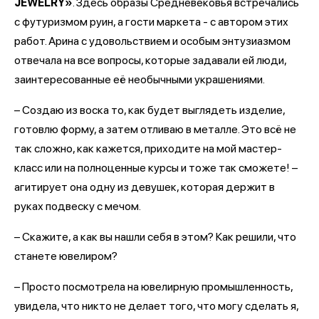
JEWELRY»
. Здесь образы Средневековья встречались
с футуризмом руин, а гости маркета - с автором этих
работ. Арина с удовольствием и особым энтузиазмом
отвечала на все вопросы, которые задавали ей люди,
заинтересованные её необычными украшениями.
– Создаю из воска то, как будет выглядеть изделие,
готовлю форму, а затем отливаю в металле. Это всё не
так сложно, как кажется, приходите на мой мастер-
класс или на полноценные курсы и тоже так сможете! –
агитирует она одну из девушек, которая держит в
руках подвеску с мечом.
– Скажите, а как вы нашли себя в этом? Как решили, что
станете ювелиром?
– Просто посмотрела на ювелирную промышленность,
увидела, что никто не делает того, что могу сделать я,