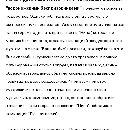
“воронежскими беспризорниками”
, почему-то приняв за
подростков. Однако публика в зале была в восторге от
экспрессивных воронежцев. Уже к середине выступления зал
начал хором подпевать припев песни “Нина”, которая по
мнению большинства, стала кульминацией шоу, устроенного
дуэтом. На сцене “Банана-бис” показали, пожалуй все на что
были способны- сумасшествие дуэта проявилось в полную
силу. Воронежцы крутили обручи, падали в зал и чудесным
образом возвращались обратно, словно презирая законы
гравитации, даже раздевались. И при всем при этом
умудрялись потрясающе талантливо исполнять свои
музыкальные композиции, на что, естественно, обратили
внимание члены жюри - композиция "Нина" победила в
номинации "Лучшая песня".
Нужно отметить, что фестиваль “Индюшата” является