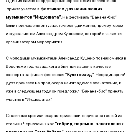
Один из самых неординарных воронежских коллективов
принял участие в
фестивале для начинающих
музыкантов “Индюшата”
. На фестиваль “Банана-бис”
были приглашены энтузиастом рок-движения, промоутером
и журналистом Александром Кушниром, который и является
организатором мероприятия.
С молодыми музыкантами Александр Кушнир познакомился в
Воронеже год назад, когда был приглашен в качестве
эксперта на финал фестиваля
“Культпоход”
. Неординарный
дуэт произвел на продюсера неизгладимое впечатление, и
уже в следующем году он предложил “Банана-бис” принять
участие в “Индюшатах”.
Столичные критики охарактеризовали творчество гостей из
столицы Черноземья как
“гибрид тюремно-алкогольных
песен в духе Тома Уэйтса”
, самих же музыкантов назвали