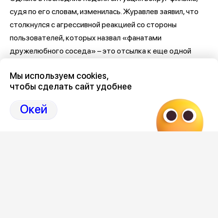
судя по его словам, изменилась. Журавлев заявил, что
столкнулся с агрессивной реакцией со стороны
пользователей, которых назвал «фанатами
дружелюбного соседа» – это отсылка к еще одной
премьере, «Человек-паук: Новый день» (18+).
Мы используем cookies,
«Последние две недели мне и моей семье почему-то
чтобы сделать сайт удобнее
желают смерти», – написал артист.
Окей
Он также рассказал о сильном эмоциональном
напряжении, которое испытывает из-за происходящего.
При этом актер заявил, что воспринимает хейт как
своеобразную плату за участие в большом проекте и не
намерен отказываться от поддержки фильма.
Журавлев выразил уверенность в режиссере, сценарии
и всей съемочной команде «Колобка». По его словам,