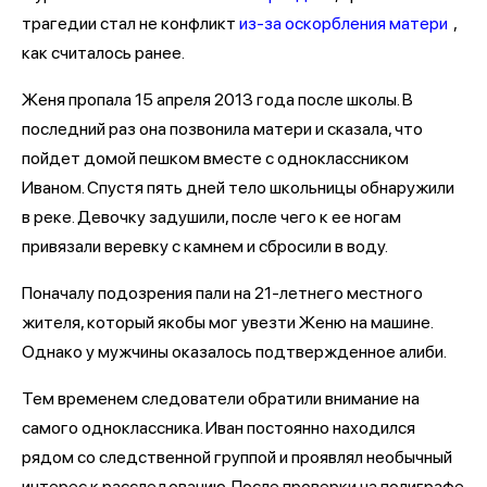
трагедии стал не конфликт
из-за оскорбления матери
,
как считалось ранее.
Женя пропала 15 апреля 2013 года после школы. В
последний раз она позвонила матери и сказала, что
пойдет домой пешком вместе с одноклассником
Иваном. Спустя пять дней тело школьницы обнаружили
в реке. Девочку задушили, после чего к ее ногам
привязали веревку с камнем и сбросили в воду.
Поначалу подозрения пали на 21-летнего местного
жителя, который якобы мог увезти Женю на машине.
Однако у мужчины оказалось подтвержденное алиби.
Тем временем следователи обратили внимание на
самого одноклассника. Иван постоянно находился
рядом со следственной группой и проявлял необычный
интерес к расследованию. После проверки на полиграфе