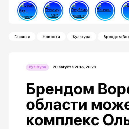
Строка навигации
Главная
Новости
Культура
Брендом Вор
20 августа 2013, 20:23
культура
Брендом Вор
области може
комплекс Ол