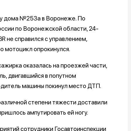
 у дома №253а в Воронеже. По
ссии по Воронежской области, 24-
R не справился с управлением,
го мотоцикл опрокинулся.
сажирка оказалась на проезжей части,
ль, двигавшийся в попутном
одитель машины покинул место ДТП.
азличной степени тяжести доставили
ришлось ампутировать ей ногу.
риятий сотрудники Госавтоинспекции