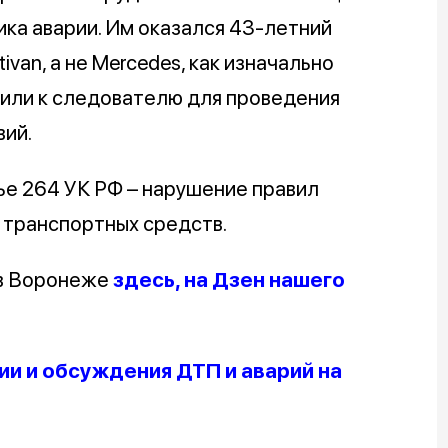
ика аварии. Им оказался 43-летний
van, а не Mercedes, как изначально
вили к следователю для проведения
ий.
ье 264 УК РФ – нарушение правил
 транспортных средств.
 в Воронеже
здесь, на Дзен нашего
и и обсуждения ДТП и аварий на