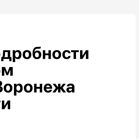
одробности
ом
Воронежа
ги