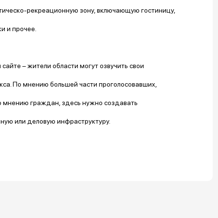
истическо-рекреационную зону, включающую гостиницу,
и и прочее.
сайте – жители области могут озвучить свои
кса. По мнению большей части проголосовавших,
о мнению граждан, здесь нужно создавать
ьную или деловую инфраструктуру.