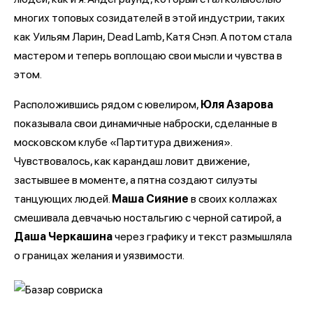
многих топовых созидателей в этой индустрии, таких
как Уильям Ларин, Dead Lamb, Катя Снэп. А потом стала
мастером и теперь воплощаю свои мысли и чувства в
этом.
Расположившись рядом с ювелиром,
Юля Азарова
показывала свои динамичные наброски, сделанные в
московском клубе «Партитура движения».
Чувствовалось, как карандаш ловит движение,
застывшее в моменте, а пятна создают силуэты
танцующих людей.
Маша Сияние
в своих коллажах
смешивала девчачью ностальгию с черной сатирой, а
Даша Черкашина
через графику и текст размышляла
о границах желания и уязвимости.