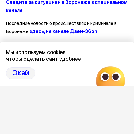
Следите за ситуацией в Воронеже в специальном
канале
Последние новости о происшествиях и криминале в
Воронеже
здесь, на канале Дзен-36on
Отзывы, эмоции, мнения, комментарии и обсуждения
Мы используем cookies,
происшествий в Воронеже и Воронежской области
на
чтобы сделать сайт удобнее
канале Дзен 36on
Окей
# Происшествия Воронеж
# Воронеж происшествия сегодня
# Происшествия Воронеж сегодня
# Воронеж происшествия