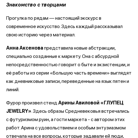
Знакомство с творцами
Прогулка по рядам — настоящий экскурс в
современное искусство. Здесь каждый рассказывал
свою историю через материал.
Анна Аксенова
представила новые абстракции,
специально созданные к маркету. Она с абсурдной
непосредственностью говорит о быте и экзистенции, и
её работы из серии «Большую часть времени» выглядят
как дневниковые записи, переведенные на язык пятен и
линий.
Фурор произвел стенд
Арины Авиловой «ГЛУПЕЦ
JEWELRY»
. Здесь образы Средневековья встречались
с футуризмом руин, а гости маркета - с автором этих
работ. Арина с удовольствием и особым энтузиазмом
отвечала на все вопросы, которые задавали ей люди,