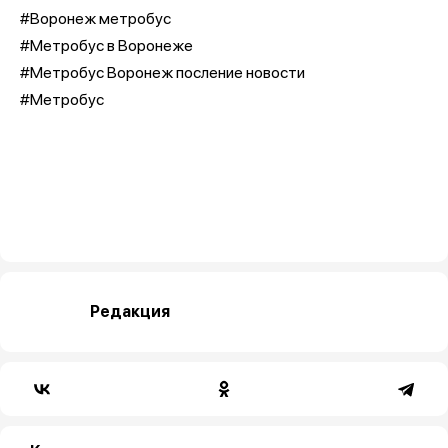
#Воронеж метробус
#Метробус в Воронеже
#Метробус Воронеж посление новости
#Метробус
Редакция