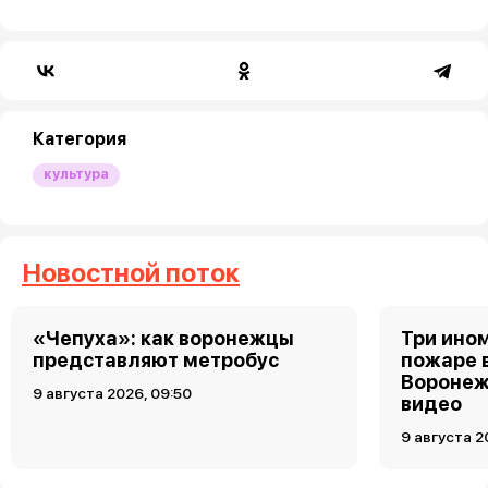
Категория
культура
Новостной поток
«Чепуха»: как воронежцы
Три ино
представляют метробус
пожаре 
Воронеж
9 августа 2026, 09:50
видео
9 августа 2