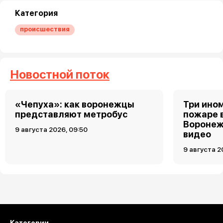
Категория
происшествия
Новостной поток
«Чепуха»: как воронежцы
Три ино
представляют метробус
пожаре 
Воронеж
9 августа 2026, 09:50
видео
9 августа 2
Загрузить ещё
Категории