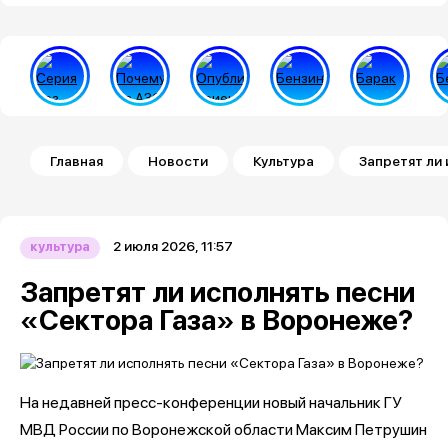
Строка навигации
Главная
Новости
Культура
Запретят ли
2 июля 2026, 11:57
культура
Запретят ли исполнять песни
«Сектора Газа» в Воронеже?
На недавней пресс-конференции новый начальник ГУ
МВД России по Воронежской области Максим Петрушин