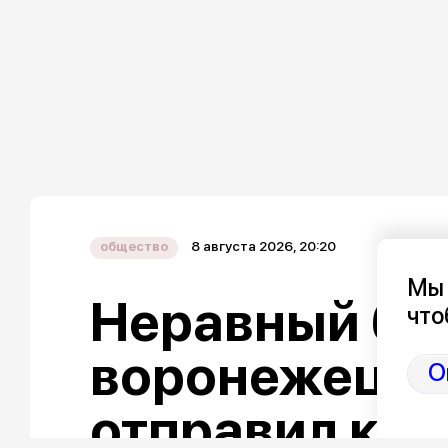
8 августа 2026, 20:20
общество
Мы 
Неравный бой
что
воронежец о
О
отправил кам