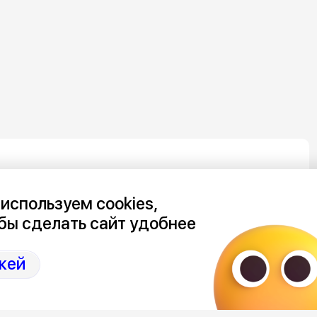
используем cookies,
 в лифте:
бы сделать сайт удобнее
дним ударом
кей
еру в