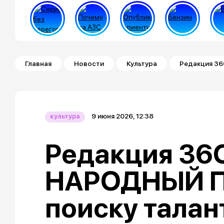
Строка навигации
Главная
Новости
Культура
Редакция 36
9 июня 2026, 12:38
культура
Редакция 36
НАРОДНЫЙ П
поиску талан