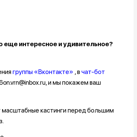
о еще интересное и удивительное?
ения
группы «Вконтакте»
, в
чат-бот
on.vrn@inbox.ru, и мы покажем ваш
ут масштабные кастинги перед большим
з.