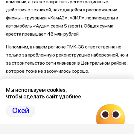
компании, а также запретить регистрационные
действия с техникой, находящейся в распоряжении
фирмы – грузовики «КамАЗ», «ЗИЛ», полуприцепы и
автомобиль «Ауди» серии S (sport). Общая сумма
ареста превышает 48 млн рублей.
Напомним, в нашем регионе ПМК-38 ответственна не
только за проблемную реконструкцию набережной, но и
за строительство сети ливневок в Центральном районе,
которое тоже не закончилось хорошо.
Последние новости о Петровской набережной и
Мы используем cookies,
связанными с ней коррупцией и мошенничеством
здесь,
чтобы сделать сайт удобнее
на Дзен-канале нашего города 36
Окей
Отзывы, эмоции, мнения,
комментарии и
обсуждения на страницах Дзен 36on
# Петровская набережная