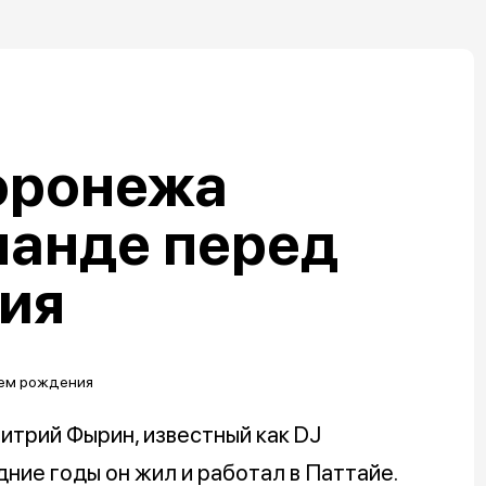
оронежа
ланде перед
ия
итрий Фырин, известный как DJ
ние годы он жил и работал в Паттайе.