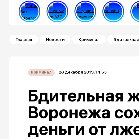
Строка навигации
Главная
Новости
Криминал
Бдительная
28 декабря 2019, 14:53
криминал
Бдительная 
Воронежа со
деньги от лж