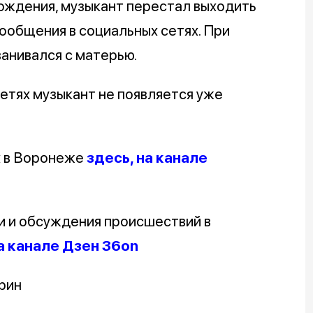
рождения, музыкант перестал выходить
 сообщения в социальных сетях. При
анивался с матерью.
етях музыкант не появляется уже
х в Воронеже
здесь, на канале
и и обсуждения происшествий в
а канале Дзен 36on
рин