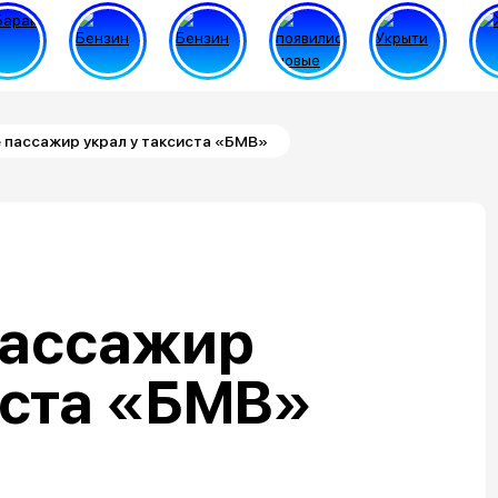
 пассажир украл у таксиста «БМВ»
пассажир
иста «БМВ»