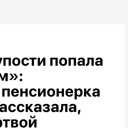
упости попала
м»:
 пенсионерка
ассказала,
ртвой