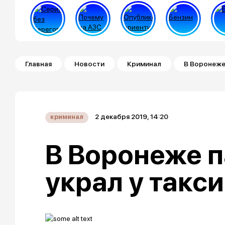
Строка навигации
Главная
Новости
Криминал
В Воронеже
2 декабря 2019, 14:20
криминал
В Воронеже 
украл у такс