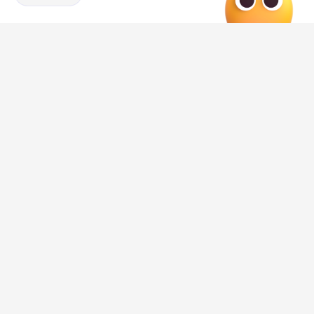
Отзывы, эмоции, мнения,
комментарии и
обсуждения ДТП и аварий на сайте нашего
города в Дзен-36on
# ДТП М 4
# ДТП М 4 Дон
# ДТП М-4
# ДТП М-4 Дон
Редакция
Категория