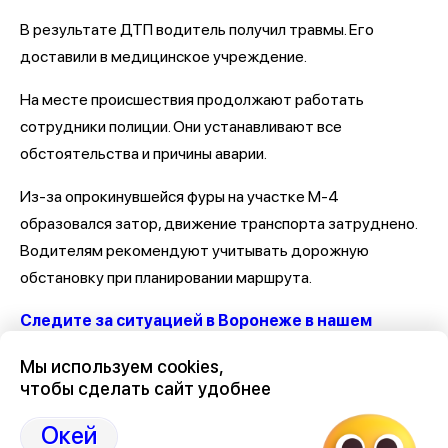
В результате ДТП водитель получил травмы. Его
доставили в медицинское учреждение.
На месте происшествия продолжают работать
сотрудники полиции. Они устанавливают все
обстоятельства и причины аварии.
Из-за опрокинувшейся фуры на участке М-4
образовался затор, движение транспорта затруднено.
Водителям рекомендуют учитывать дорожную
обстановку при планировании маршрута.
Следите за ситуацией в Воронеже в нашем
канале
Мы используем cookies,
чтобы сделать сайт удобнее
Последние новости о ДТП и авариях в Воронеже
здесь,
на Дзен нашего города 36on
Окей