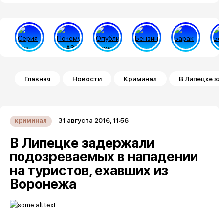
Строка навигации
Главная
Новости
Криминал
В Липецке 
31 августа 2016, 11:56
криминал
В Липецке задержали
подозреваемых в нападении
на туристов, ехавших из
Воронежа