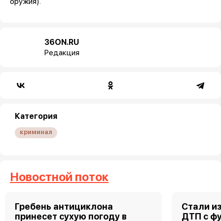
оружия).
36ON.RU
Редакция
Категория
криминал
Новостной поток
Гребень антициклона
Стали и
принесет сухую погоду в
ДТП с ф