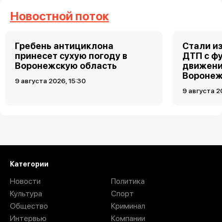
Новостной поток
Гребень антициклона
Стали и
принесет сухую погоду в
ДТП с ф
Воронежскую область
движени
Вороне
9 августа 2026, 15:30
9 августа 2
Загрузить ещё
Категории
Новости
Политика
Культура
Спорт
Общество
Криминал
Интервью
Компании