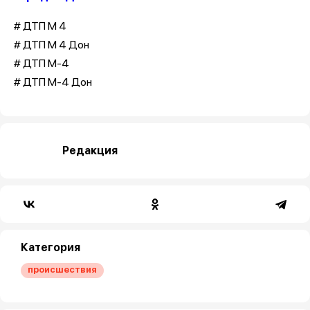
# ДТП М 4
# ДТП М 4 Дон
# ДТП М-4
# ДТП М-4 Дон
Редакция
Категория
происшествия