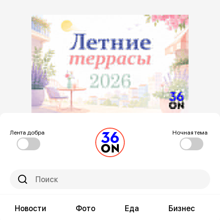
Лента добра
Ночная тема
Новости
Фото
Еда
Бизнес