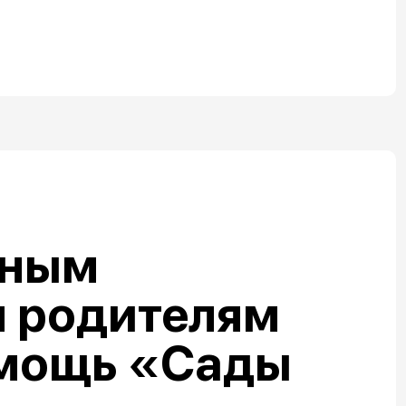
нным
 родителям
омощь «Сады