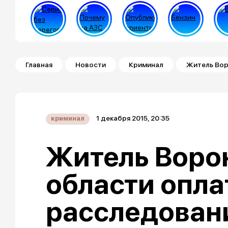
Строка навигации
Главная
Новости
Криминал
Житель Вор
1 декабря 2015, 20:35
криминал
Житель Воро
области опла
расследован