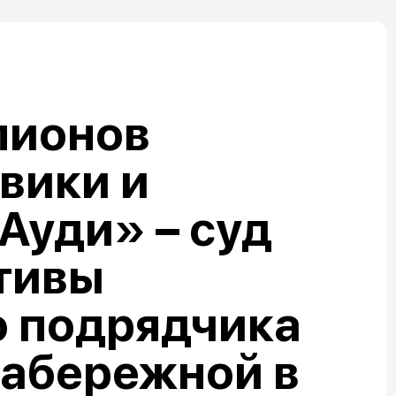
лионов
овики и
Ауди» – суд
тивы
о подрядчика
набережной в