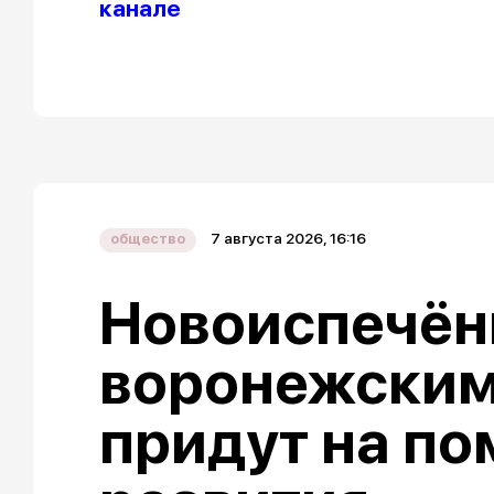
канале
7 августа 2026, 16:16
общество
Новоиспечё
воронежским
придут на п