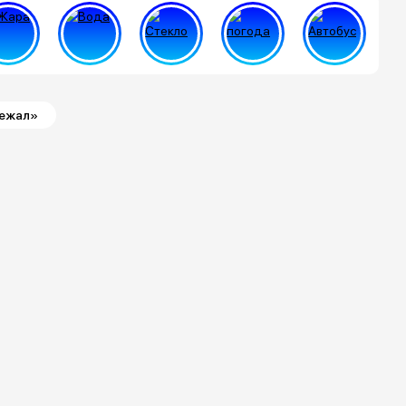
бежал»