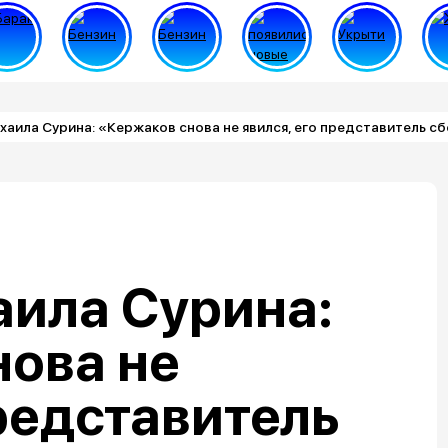
хаила Сурина: «Кержаков снова не явился, его представитель с
аила Сурина:
нова не
представитель