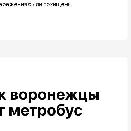
сбережения были похищены.
ак воронежцы
т метробус