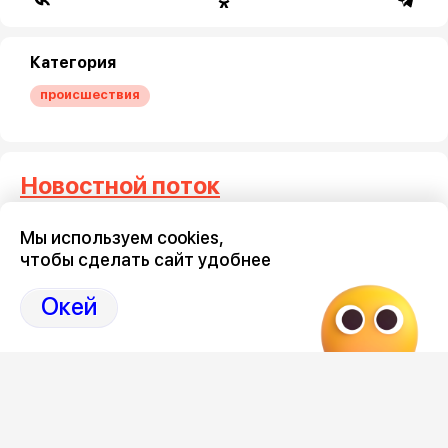
Категория
происшествия
Новостной поток
Мы используем cookies,
Где отключат горячую воду в
Мужчина
чтобы сделать сайт удобнее
Воронеже с 10 по 16 августа
воронеж
9 августа 2026, 08:06
8 августа 2
Окей