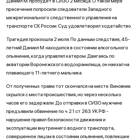
Даниил М. пробудет в СИЗО 2 месяца. О такой мере
пресечения попросили следователи Западного
межрегионального следственного управления на
транспорте СК России. Суд удовлетворил ходатайство.
Трагедия произошла 2 июля. По данным следствия, 45-
летний Даниил М. находился в состоянии алкогольного
опьянения, когда управлял катером. Двигаясь по
акватории Воронежского водохранилища, он наехал на
плавающего 11-летнего мальчика.
От полученных травм тот скончался на месте. Виновник
скрылся с места происшествия, но через несколько
часов его задержали. До отправки в СИЗО мужчине
предъявили обвинение по ч. 2.1 ст. 263 УК РФ -
нарушение правил безопасности движения и
эксплуатации внутреннего водного транспорта,
совершенное лицом в состоянии опьянения, повлекшее