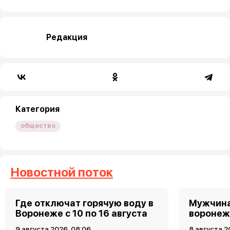
Редакция
Категория
общество
Новостной поток
Где отключат горячую воду в
Мужчина
Воронеже с 10 по 16 августа
воронеж
9 августа 2026, 08:06
8 августа 2