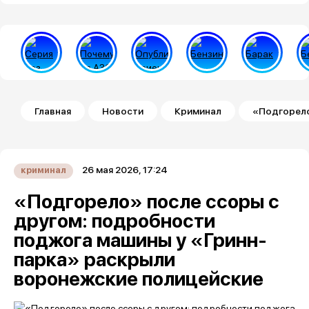
Строка навигации
Главная
Новости
Криминал
«Подгорело
26 мая 2026, 17:24
криминал
«Подгорело» после ссоры с
другом: подробности
поджога машины у «Гринн-
парка» раскрыли
воронежские полицейские