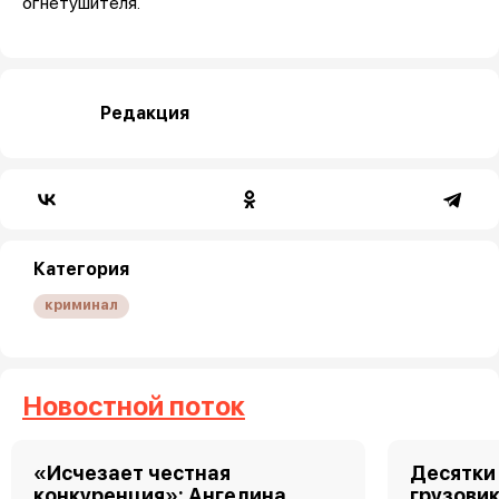
огнетушителя.
Редакция
Категория
криминал
Новостной поток
«Исчезает честная
Десятки
конкуренция»: Ангелина
грузовик