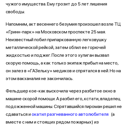
чужого имущества. Ему грозит до 5 лет лишения
свободы.
Напомним, акт весеннего безумия произошел возле ТЦ
«Гринн-парк» на Московском проспекте 25 мая.
Неизвестный побил припаркованную легковушку
металлической рейкой, затем облил ее горючей
жидкостью и поджег. После этого хулиган вызвал
скорую помощь, а как только экипаж прибыл на место,
он залез в «ГАЗельку» медиков и спрятался в ней. Но на
этом вакханалия не закончилась.
Фельдшер кое-как выскочила через разбитое окно в
машине скорой помощи. А разбил его, кстати, владелец
подожженной машины. Спрятавшийся пироман решил не
сдаваться и
окатил разгневанного автолюбителя
(а
вместе с ним и стоящих рядом пожарных) из