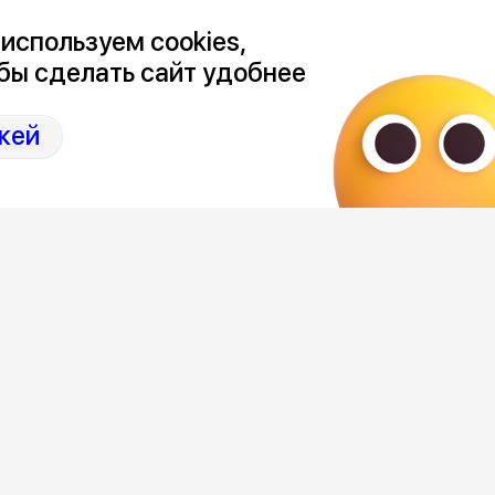
используем cookies,
бы сделать сайт удобнее
да все-таки начнется не так скоро), а
кей
ся 233 дома рассказал зам городского
едании в гордуме, которое, кстати, и
тельному сезону.
кая администрация будет проводить
 не состоится, управляющие компании
а в столице Черноземья нужно
в. Подавляющее большинство из них –