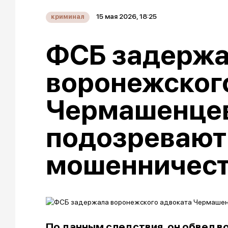
15 мая 2026, 18:25
криминал
ФСБ задерж
воронежског
Чермашенцев
подозревают
мошенничес
По данным следствия, он обвел во