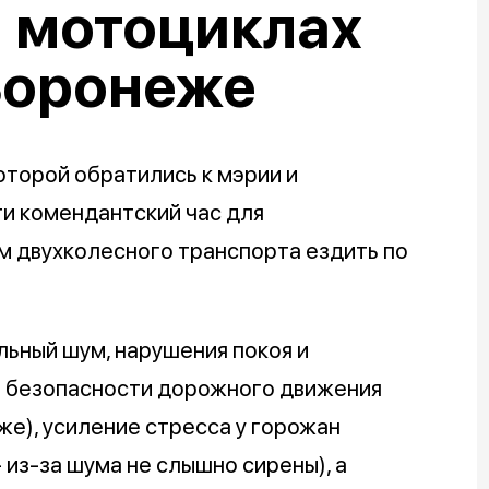
а мотоциклах
Воронеже
оторой обратились к мэрии и
и комендантский час для
м двухколесного транспорта ездить по
льный шум, нарушения покоя и
а безопасности дорожного движения
уже), усиление стресса у горожан
 из-за шума не слышно сирены), а