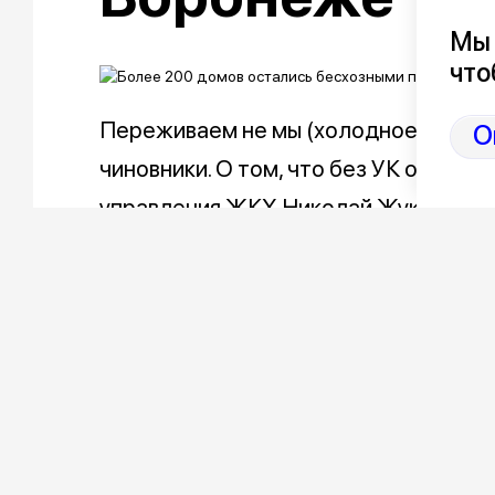
Мы 
что
Переживаем не мы (холодное время го
О
чиновники. О том, что без УК остают
управления ЖКХ Николай Жуков на зас
было посвящено подготовке к отопи
Однако паниковать не стоит. Городс
конкурс по поиску новых УК. Если он
мэрия назначит самостоятельно.
Всего к началу отопительного сезон
подготовить более 5,2 тыс. объекто