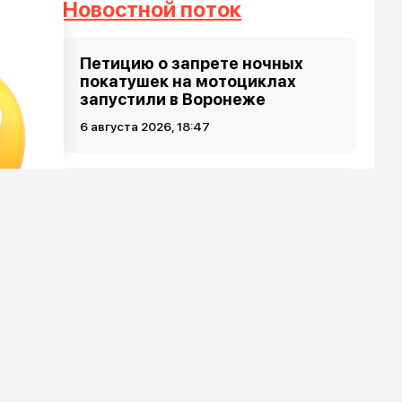
Новостной поток
Петицию о запрете ночных
покатушек на мотоциклах
запустили в Воронеже
6 августа 2026, 18:47
Более 200 домов остались
бесхозными перед
отопительным сезоном в
Воронеже
6 августа 2026, 17:15
Бесцеремонный бьюти-вор
вынес косметику под камерой
в Воронеже