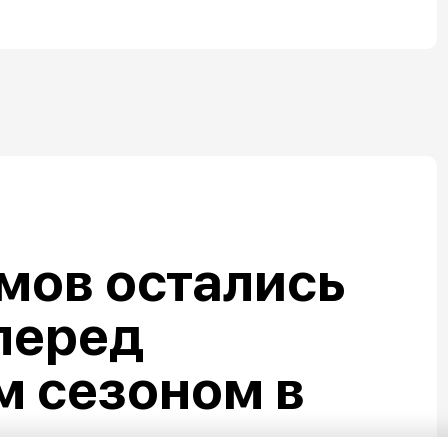
мов остались
перед
м сезоном в