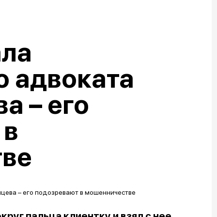
ала
о адвоката
а – его
 в
тве
круг пальца клиентку и взял с нее