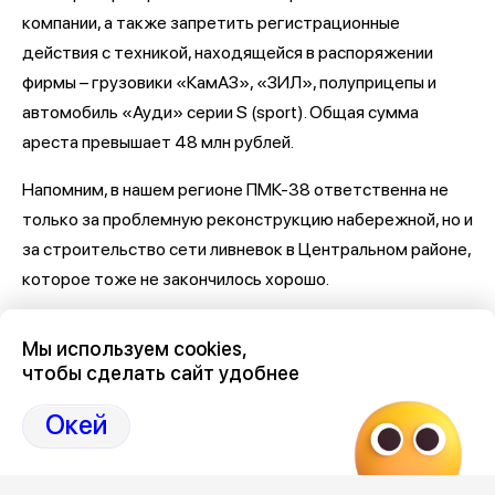
компании, а также запретить регистрационные
действия с техникой, находящейся в распоряжении
фирмы – грузовики «КамАЗ», «ЗИЛ», полуприцепы и
автомобиль «Ауди» серии S (sport). Общая сумма
ареста превышает 48 млн рублей.
Напомним, в нашем регионе ПМК-38 ответственна не
только за проблемную реконструкцию набережной, но и
за строительство сети ливневок в Центральном районе,
которое тоже не закончилось хорошо.
Последние новости о Петровской набережной и
Мы используем cookies,
связанными с ней коррупцией и мошенничеством
здесь,
чтобы сделать сайт удобнее
на Дзен-канале нашего города 36
Окей
Отзывы, эмоции, мнения,
комментарии и
обсуждения на страницах Дзен 36on