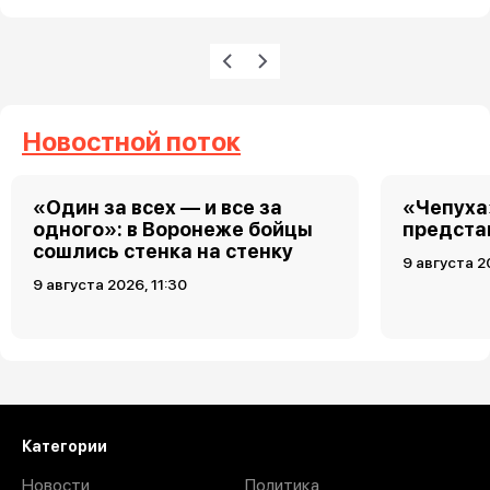
Нумерация страниц
Предыдущая страница
Следующая страница
Новостной поток
«Один за всех — и все за
«Чепуха
одного»: в Воронеже бойцы
предста
сошлись стенка на стенку
9 августа 2
9 августа 2026, 11:30
Категории
Новости
Политика