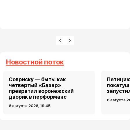
Нумерация страниц
Предыдущая страница
Следующая страница
Новостной поток
Совриску — быть: как
Петицию
четвертый «Базар»
покатуш
превратил воронежский
запусти
дворик в перформанс
6 августа 2
6 августа 2026, 19:45