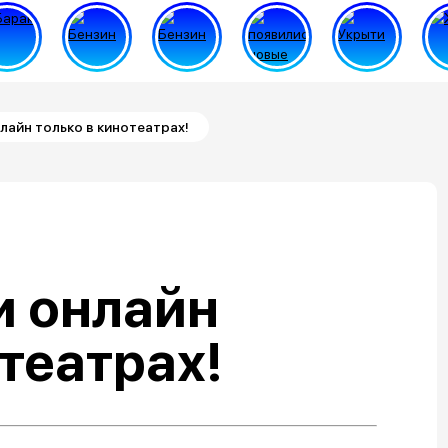
лайн только в кинотеатрах!
и онлайн
отеатрах!