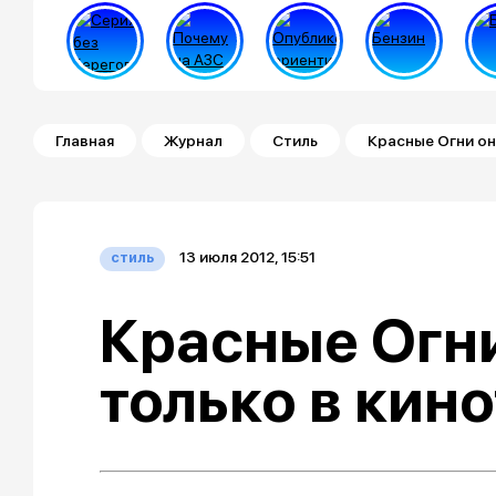
Строка навигации
Главная
Журнал
Стиль
Красные Огни он
13 июля 2012, 15:51
стиль
Красные Огн
только в кин