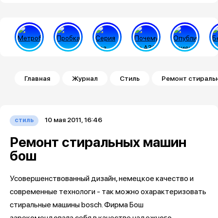
Строка навигации
Главная
Журнал
Стиль
Ремонт стираль
10 мая 2011, 16:46
стиль
Ремонт стиральных машин
бош
Усовершенствованный дизайн, немецкое качество и
современные технологи - так можно охарактеризовать
стиральные машины bosch. Фирма Бош
зарекомендовала себя в качестве надежного