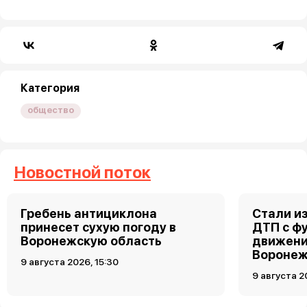
Категория
общество
Новостной поток
Гребень антициклона
Стали и
принесет сухую погоду в
ДТП с ф
Воронежскую область
движени
Вороне
9 августа 2026, 15:30
9 августа 2