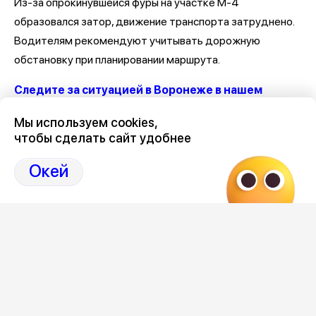
Из-за опрокинувшейся фуры на участке М-4
образовался затор, движение транспорта затруднено.
Водителям рекомендуют учитывать дорожную
обстановку при планировании маршрута.
Следите за ситуацией в Воронеже в нашем
канале
Мы используем cookies,
чтобы сделать сайт удобнее
Последние новости о ДТП и авариях в Воронеже
здесь,
на Дзен нашего города 36on
Окей
Отзывы, эмоции, мнения,
комментарии и
обсуждения ДТП и аварий на сайте нашего
города в Дзен-36on
# ДТП М 4
# ДТП М 4 Дон
# ДТП М-4
# ДТП М-4 Дон