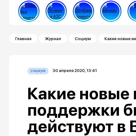
Строка навигации
Главная
Журнал
Социум
Какие новые м
30 апреля 2020, 13:41
социум
Какие новые
поддержки б
действуют в