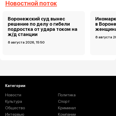
Новостной поток
Воронежский суд вынес
Иномарк
решение по делу о гибели
в Ворон
подростка от удара током на
женщин
ж/д станции
8 августа 2
8 августа 2026, 15:50
Загрузить ещё
Категории
Новости
Политика
Культура
Спорт
Общество
Криминал
Интервью
Компании