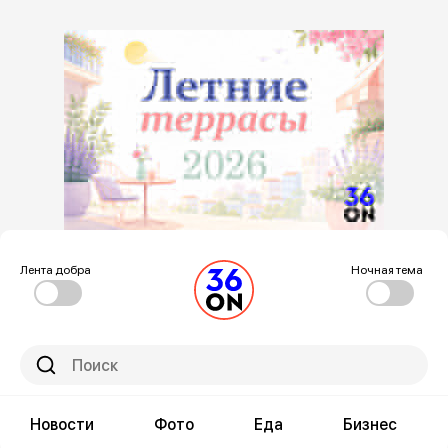
Лента добра
Ночная тема
Новости
Фото
Еда
Бизнес