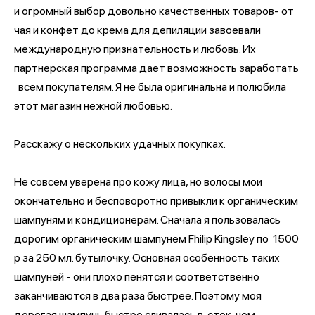
и огромный выбор довольно качественных товаров- от
чая и конфет до крема для депиляции завоевали
международную признательность и любовь. Их
партнерская программа дает возможность заработать
всем покупателям. Я не была оригинальна и полюбила
этот магазин нежной любовью.
Расскажу о нескольких удачных покупках.
Не совсем уверена про кожу лица, но волосы мои
окончательно и бесповоротно привыкли к органическим
шампуням и кондиционерам. Сначала я пользовалась
дорогим органическим шампунем Fhilip Kingsley по 1500
р за 250 мл. бутылочку. Основная особенность таких
шампуней - они плохо пенятся и соответственно
заканчиваются в два раза быстрее. Поэтому моя
дорогая шампунь быстро сливалась в сток, чем