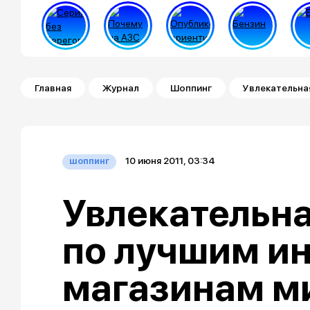
Строка навигации
Главная
Журнал
Шоппинг
Увлекательна
10 июня 2011, 03:34
шоппинг
Увлекательна
по лучшим ин
магазинам м