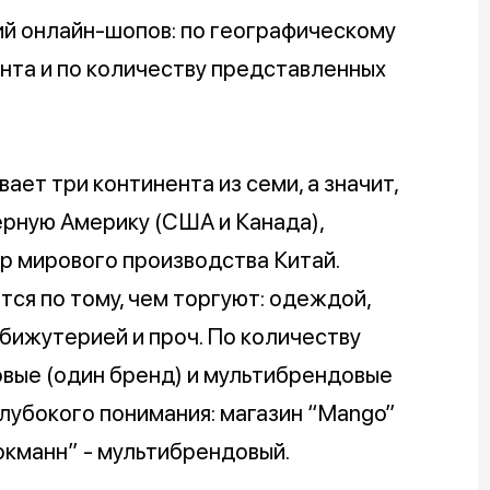
й онлайн-шопов: по географическому
нта и по количеству представленных
ает три континента из семи, а значит,
ерную Америку (США и Канада),
р мирового производства Китай.
ся по тому, чем торгуют: одеждой,
 бижутерией и проч. По количеству
вые (один бренд) и мультибрендовые
глубокого понимания: магазин “Mango”
окманн” - мультибрендовый.