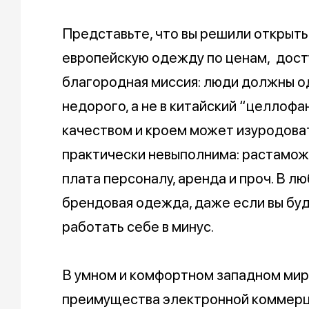
Представьте, что вы решили открыть
европейскую одежду по ценам, досту
благородная миссия: люди должны од
недорого, а не в китайский “целлофан
качеством и кроем может изуродова
практически невыполнима: растаможк
плата персоналу, аренда и проч. В л
брендовая одежда, даже если вы бу
работать себе в минус.
В умном и комфортном западном ми
преимущества электронной коммерци