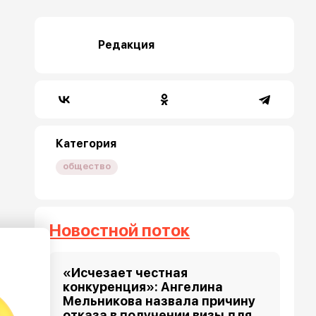
Редакция
Категория
общество
Новостной поток
«Исчезает честная
конкуренция»: Ангелина
Мельникова назвала причину
отказа в получении визы для