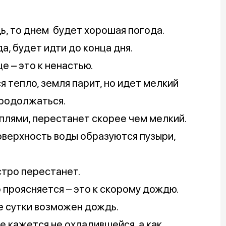
ь, то днем будет хорошая погода.
а, будет идти до конца дня.
е – это к ненастью.
 тепло, земля парит, но идет мелкий
продолжаться.
плями, перестанет скорее чем мелкий.
поверхность воды образуются пузыри,
стро перестанет.
 проясняется – это к скорому дождю.
е сутки возможен дождь.
ре кажется не охладившейся, а как