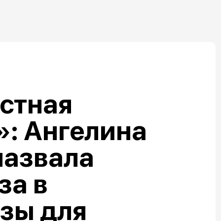
стная
: Ангелина
назвала
за в
зы для