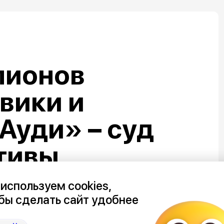
лионов
овики и
Ауди» – суд
тивы
о подрядчика
используем cookies,
бы сделать сайт удобнее
набережной в