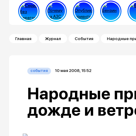
Строка навигации
Главная
Журнал
События
Народные при
10 мая 2008, 15:52
события
Народные пр
дожде и ветр