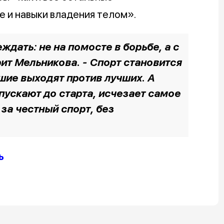
е и навыки владения телом».
ждать: не на помосте в борьбе, а с
рит Мельникова. - Спорт становится
чшие выходят против лучших. А
пускают до старта, исчезает самое
 за честный спорт, без
ь