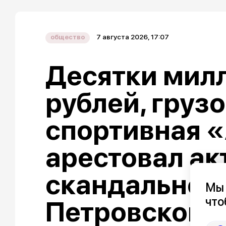
7 августа 2026, 17:07
общество
Десятки мил
рублей, груз
спортивная «
арестовал ак
скандальног
Мы 
что
Петровской 