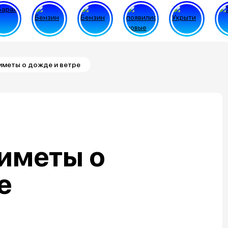
меты о дожде и ветре
иметы о
е