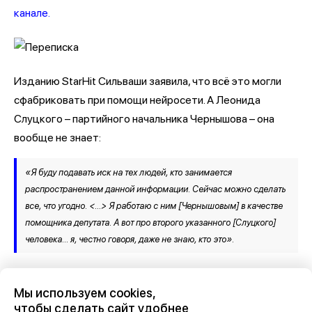
канале.
Изданию StarHit Сильваши заявила, что всё это могли
сфабриковать при помощи нейросети. А Леонида
Слуцкого – партийного начальника Чернышова – она
вообще не знает:
«Я буду подавать иск на тех людей, кто занимается
распространением данной информации. Сейчас можно сделать
все, что угодно. <…> Я работаю с ним [Чернышовым] в качестве
помощника депутата. А вот про второго указанного [Слуцкого]
человека… я, честно говоря, даже не знаю, кто это».
В свою очередь воронежец Борис Чернышов публично
Мы используем cookies,
заявил: он не в курсе, что чуть не стал жертвой черной
чтобы сделать сайт удобнее
магии. Но добавил – это не первое покушение на него со