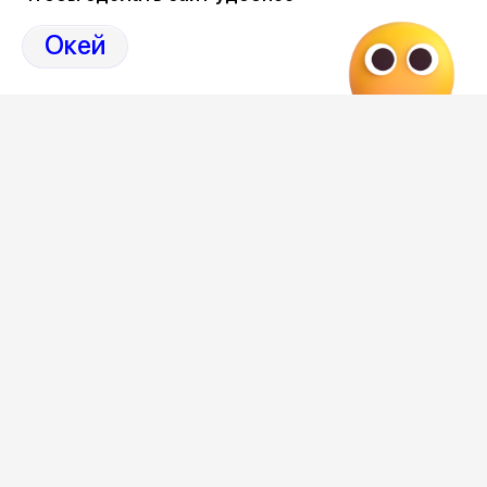
стороны волшебников, чародеев и прочей нечисти.
Окей
– Отвечу так: «Прочь от меня прочь сила бесовская, я твой
главный противник!», – прокомментировал политик.
Отметим, сами скрины переписки и видео приворота
оказались у ТГ-каналов из материалов уголовного дела,
которое началось после смерти продюсера Петра
Гаврилова. В 2024 году он сделал в клинике Хайдарова
операцию по уменьшению желудка, а после впал в кому
и умер. Обвиняемыми проходили хирург Илья Елагин и
его ассистент Тамерлан Кадзаев.
В конце февраля расследование против них прекратили.
На качество услуг клиники, среди прочих, жаловались