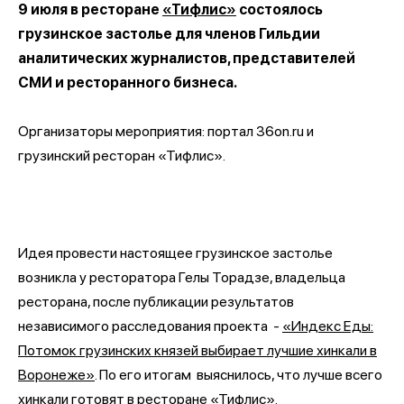
9 июля в ресторане
«Тифлис»
состоялось
грузинское застолье для членов Гильдии
аналитических журналистов, представителей
СМИ и ресторанного бизнеса.
Организаторы мероприятия: портал 36on.ru
и
грузинский ресторан «Тифлис».
Идея провести настоящее грузинское застолье
возникла у ресторатора Гелы Торадзе, владельца
ресторана, после публикации результатов
независимого расследования проекта
-
«
Индекс Еды:
Потомок грузинских князей выбирает лучшие хинкали в
Воронеже
»
. По его итогам выяснилось, что лучше всего
хинкали готовят в ресторане
«Тифлис».