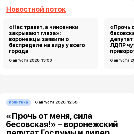
Новостной поток
«Нас травят, а чиновники
«Прочь о
закрывают глаза»:
бесовск
воронежцы заявили о
депутат
беспределе на виду у всего
ЛДПР чу
города
приворо
6 августа 2026, 13:00
6 августа 2
6 августа 2026, 12:58
политика
«Прочь от меня, сила
бесовская!» – воронежский
депутат Госдумы и лидер